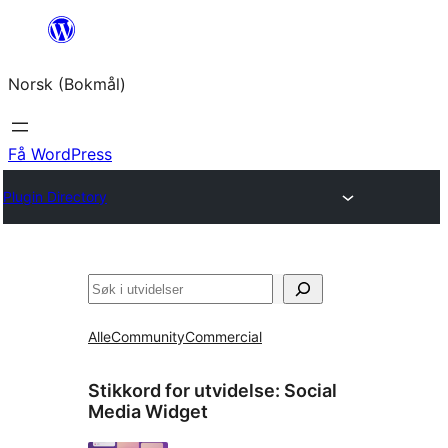
Hopp
til
Norsk (Bokmål)
innhold
Få WordPress
Plugin Directory
Søk
Alle
Community
Commercial
Stikkord for utvidelse:
Social
Media Widget