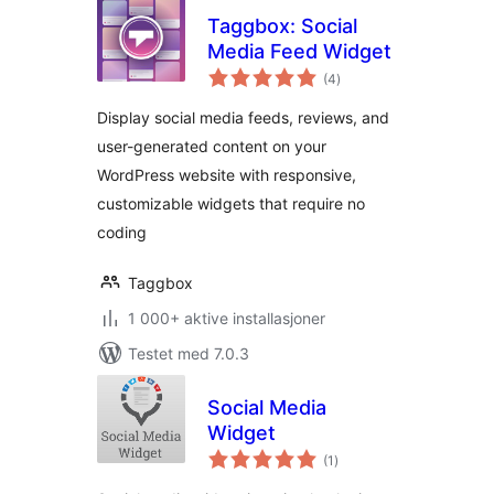
Taggbox: Social
Media Feed Widget
totale
(4
)
vurderinger
Display social media feeds, reviews, and
user-generated content on your
WordPress website with responsive,
customizable widgets that require no
coding
Taggbox
1 000+ aktive installasjoner
Testet med 7.0.3
Social Media
Widget
totale
(1
)
vurderinger