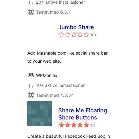
20+ aktive installasjoner
Testet med 6.8.7
Jumbo Share
totale
(0
)
vurderinger
Add Mashable.com like social share bar
to your web site.
WPManiax
10+ aktive installasjoner
Testet med 4.3.34
Share Me Floating
Share Buttons
totale
(1
)
vurderinger
Create a beautiful Facebook Feed Box in