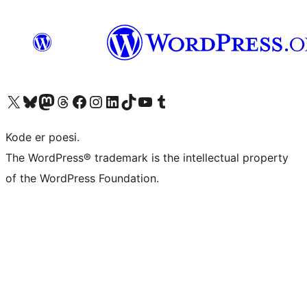
Besøk vår konto på X
Visit our Bluesky account
Besøk vår Mastodon-konto
Visit our Threads account
Besøk vår Facebook-side
Besøk vår Instagram-konto
Besøk vår LinkedIn-konto
Visit our TikTok account
Visit our YouTube channel
Visit our Tumblr account
Kode er poesi.
The WordPress® trademark is the intellectual property
of the WordPress Foundation.