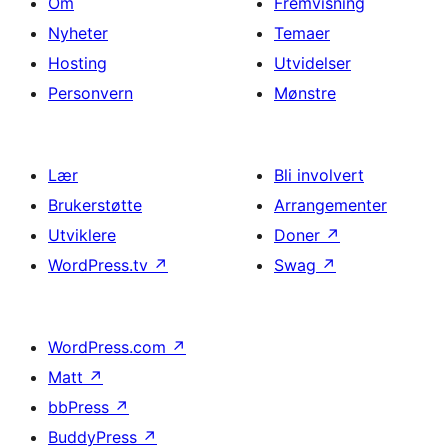
Om
Fremvisning
Nyheter
Temaer
Hosting
Utvidelser
Personvern
Mønstre
Lær
Bli involvert
Brukerstøtte
Arrangementer
Utviklere
Doner
↗
WordPress.tv
↗
Swag
↗
WordPress.com
↗
Matt
↗
bbPress
↗
BuddyPress
↗