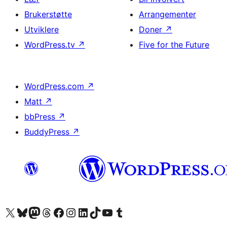
Brukerstøtte
Arrangementer
Utviklere
Doner
↗
WordPress.tv
↗
Five for the Future
WordPress.com
↗
Matt
↗
bbPress
↗
BuddyPress
↗
Besøk vår konto på X
Visit our Bluesky account
Besøk vår Mastodon-konto
Visit our Threads account
Besøk vår Facebook-side
Besøk vår Instagram-konto
Besøk vår LinkedIn-konto
Visit our TikTok account
Visit our YouTube channel
Visit our Tumblr account