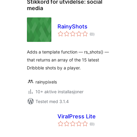
Stikkord for utvidelse:
social
media
RainyShots
totale
(0
)
vurderinger
Adds a template function — rs_shots() —
that returns an array of the 15 latest
Dribbble shots by a player.
rainypixels
10+ aktive installasjoner
Testet med 3.1.4
ViralPress Lite
totale
(0
)
vurderinger