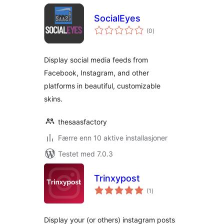
SocialEyes
totale
(0
)
vurderinger
Display social media feeds from
Facebook, Instagram, and other
platforms in beautiful, customizable
skins.
thesaasfactory
Færre enn 10 aktive installasjoner
Testet med 7.0.3
Trinxypost
totale
(1
)
vurderinger
Display your (or others) instagram posts