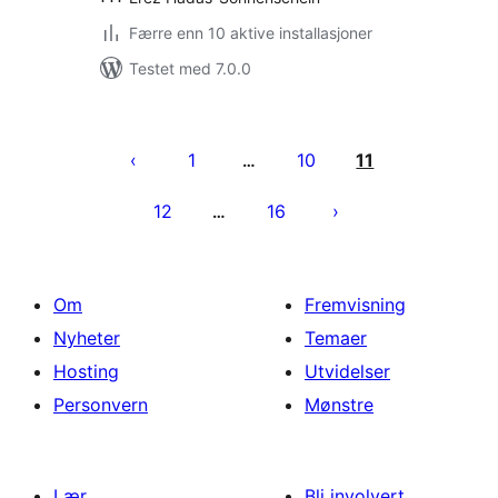
Færre enn 10 aktive installasjoner
Testet med 7.0.0
Sidepaginering
1
10
11
…
12
16
…
Om
Fremvisning
Nyheter
Temaer
Hosting
Utvidelser
Personvern
Mønstre
Lær
Bli involvert