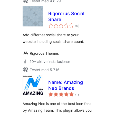
Testet med 4.8.29
Rigororus Social
Share
totale
(0
)
vurderinger
Add differnet social share to your
website including social share count.
Rigorous Themes
10+ aktive installasjoner
Testet med 5.7.16
Name: Amazing
Neo Brands
totale
(1
)
vurderinger
Amazing Neo is one of the best icon font
by Amazing Team. This plugin allows you