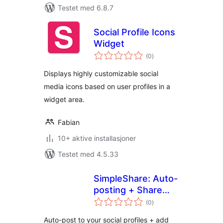
Testet med 6.8.7
Social Profile Icons
Widget
totale
(0
)
vurderinger
Displays highly customizable social
media icons based on user profiles in a
widget area.
Fabian
10+ aktive installasjoner
Testet med 4.5.33
SimpleShare: Auto-
posting + Share
totale
Buttons for Social
(0
)
vurderinger
Auto-post to your social profiles + add