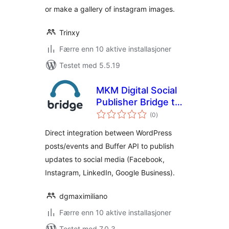
or make a gallery of instagram images.
Trinxy
Færre enn 10 aktive installasjoner
Testet med 5.5.19
MKM Digital Social
Publisher Bridge to
totale
Buffer
(0
)
vurderinger
Direct integration between WordPress
posts/events and Buffer API to publish
updates to social media (Facebook,
Instagram, LinkedIn, Google Business).
dgmaximiliano
Færre enn 10 aktive installasjoner
Testet med 7.0.3