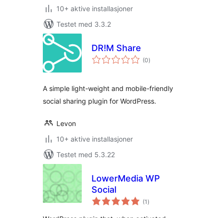
10+ aktive installasjoner
Testet med 3.3.2
DR!M Share
totale
(0
)
vurderinger
A simple light-weight and mobile-friendly
social sharing plugin for WordPress.
Levon
10+ aktive installasjoner
Testet med 5.3.22
LowerMedia WP
Social
totale
(1
)
vurderinger