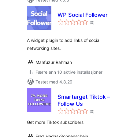
WP Social Follower
totale
(0
)
vurderinger
A widget plugin to add links of social
networking sites.
Mahfuzur Rahman
Færre enn 10 aktive installasjoner
Testet med 4.8.29
Smartarget Tiktok –
Follow Us
totale
(0
)
vurderinger
Get more Tiktok subscribers
Erez Hadas-Sonnenschein