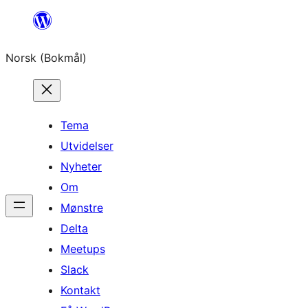
Hopp
til
Norsk (Bokmål)
innhold
Tema
Utvidelser
Nyheter
Om
Mønstre
Delta
Meetups
Slack
Kontakt