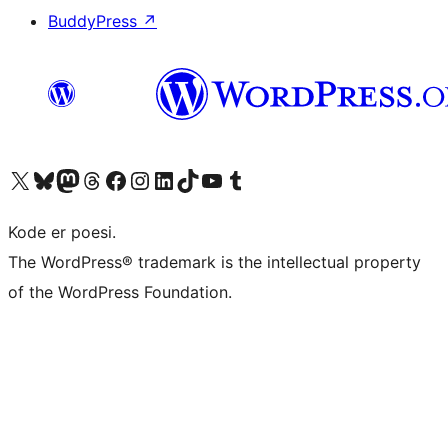
BuddyPress
↗
Besøk vår konto på X
Visit our Bluesky account
Besøk vår Mastodon-konto
Visit our Threads account
Besøk vår Facebook-side
Besøk vår Instagram-konto
Besøk vår LinkedIn-konto
Visit our TikTok account
Visit our YouTube channel
Visit our Tumblr account
Kode er poesi.
The WordPress® trademark is the intellectual property
of the WordPress Foundation.