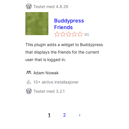
Testet med 4.8.29
Buddypress
Friends
totale
(0
)
vurderinger
This plugin adds a widget to Buddypress
that displays the friends for the current
user that is logged in.
Adam Nowak
10+ aktive installasjoner
Testet med 3.2.1
Sidepaginering
1
2