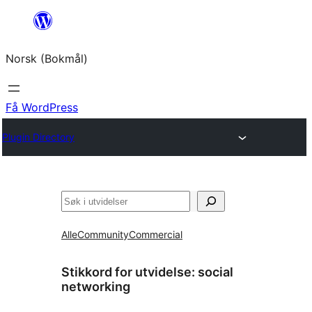
Hopp
til
Norsk (Bokmål)
innhold
Få WordPress
Plugin Directory
Søk
Alle
Community
Commercial
Stikkord for utvidelse:
social
networking