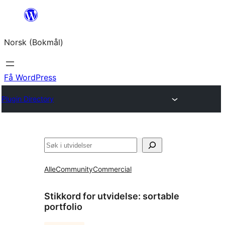
Hopp
til
Norsk (Bokmål)
innhold
Få WordPress
Plugin Directory
Søk
Alle
Community
Commercial
Stikkord for utvidelse:
sortable
portfolio