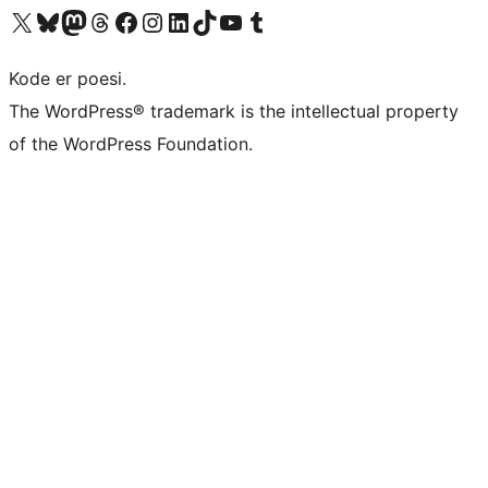
Besøk vår konto på X
Visit our Bluesky account
Besøk vår Mastodon-konto
Visit our Threads account
Besøk vår Facebook-side
Besøk vår Instagram-konto
Besøk vår LinkedIn-konto
Visit our TikTok account
Visit our YouTube channel
Visit our Tumblr account
Kode er poesi.
The WordPress® trademark is the intellectual property
of the WordPress Foundation.