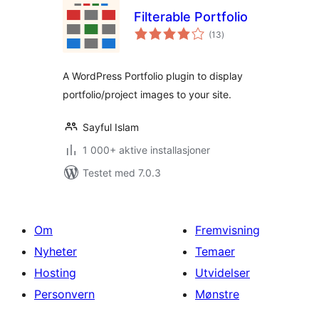
Filterable Portfolio
totale
(13
)
vurderinger
A WordPress Portfolio plugin to display
portfolio/project images to your site.
Sayful Islam
1 000+ aktive installasjoner
Testet med 7.0.3
Om
Fremvisning
Nyheter
Temaer
Hosting
Utvidelser
Personvern
Mønstre