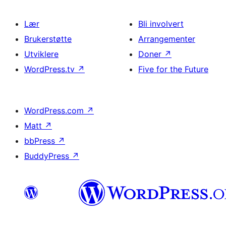
Lær
Bli involvert
Brukerstøtte
Arrangementer
Utviklere
Doner
↗
WordPress.tv
↗
Five for the Future
WordPress.com
↗
Matt
↗
bbPress
↗
BuddyPress
↗