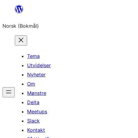
Hopp
til
Norsk (Bokmål)
innhold
Tema
Utvidelser
Nyheter
Om
Mønstre
Delta
Meetups
Slack
Kontakt