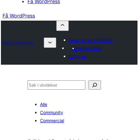
Få WordPress
Få WordPress
Send inn en utvidelse
Plugin Directory
Mine favoritter
Logg inn
Søk
Alle
Community
Commercial