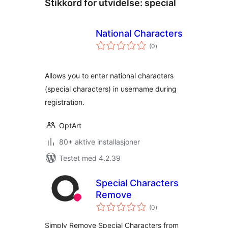
Stikkord for utvidelse:
special
National Characters
totale
(0
)
vurderinger
Allows you to enter national characters
(special characters) in username during
registration.
OptArt
80+ aktive installasjoner
Testet med 4.2.39
Special Characters
Remove
totale
(0
)
vurderinger
Simply Remove Special Characters from