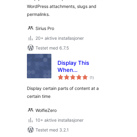
WordPress attachments, slugs and
permalinks.
Sirius Pro
20+ aktive installasjoner
Testet med 6.7.5
Display This
When…
totale
(1
)
vurderinger
Display certain parts of content at a
certain time
WolfieZero
10+ aktive installasjoner
Testet med 3.2.1