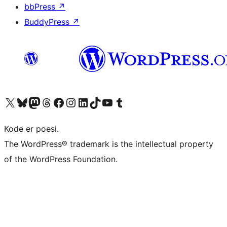
bbPress
↗
BuddyPress
↗
Besøk vår konto på X
Visit our Bluesky account
Besøk vår Mastodon-konto
Visit our Threads account
Besøk vår Facebook-side
Besøk vår Instagram-konto
Besøk vår LinkedIn-konto
Visit our TikTok account
Visit our YouTube channel
Visit our Tumblr account
Kode er poesi.
The WordPress® trademark is the intellectual property
of the WordPress Foundation.