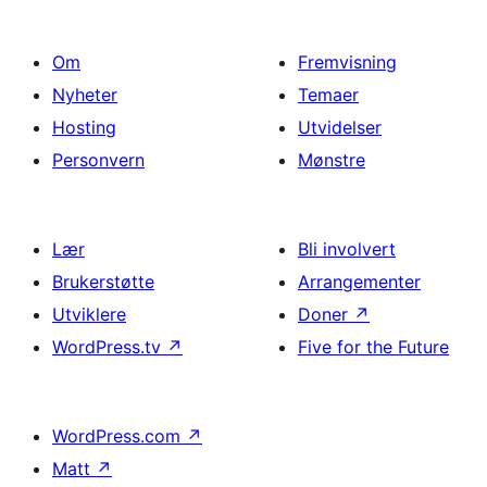
Om
Fremvisning
Nyheter
Temaer
Hosting
Utvidelser
Personvern
Mønstre
Lær
Bli involvert
Brukerstøtte
Arrangementer
Utviklere
Doner
↗
WordPress.tv
↗
Five for the Future
WordPress.com
↗
Matt
↗