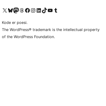
Besøk vår konto på X
Visit our Bluesky account
Besøk vår Mastodon-konto
Visit our Threads account
Besøk vår Facebook-side
Besøk vår Instagram-konto
Besøk vår LinkedIn-konto
Visit our TikTok account
Visit our YouTube channel
Visit our Tumblr account
Kode er poesi.
The WordPress® trademark is the intellectual property
of the WordPress Foundation.