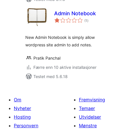
Admin Notebook
totale
(1
)
vurderinger
New Admin Notebook is simply allow
wordpress site admin to add notes.
Pratik Panchal
Færre enn 10 aktive installasjoner
Testet med 5.6.18
Om
Fremvisning
Nyheter
Temaer
Hosting
Utvidelser
Personvern
Mønstre