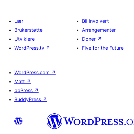
Lær
Bli involvert
Brukerstøtte
Arrangementer
Utviklere
Doner
↗
WordPress.tv
↗
Five for the Future
WordPress.com
↗
Matt
↗
bbPress
↗
BuddyPress
↗