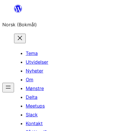
Hopp
til
Norsk (Bokmål)
innhold
Tema
Utvidelser
Nyheter
Om
Mønstre
Delta
Meetups
Slack
Kontakt