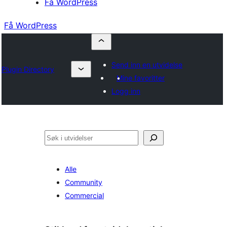
Få WordPress
Få WordPress
Send inn en utvidelse
Plugin Directory
Mine favoritter
Logg inn
Søk
Alle
Community
Commercial