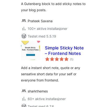
A Gutenberg block to add sticky notes to
your blog posts.
Prateek Saxena
100+ aktive installasjoner
Testet med 5.5.19
Simple Sticky Note
– Frontend Notes
totale
(1
)
vurderinger
Add a instant short note, quote or any
sensative short data for your self or
everyone from frontend.
sharkthemes
60+ aktive installasjoner
Testet med 6.7.6