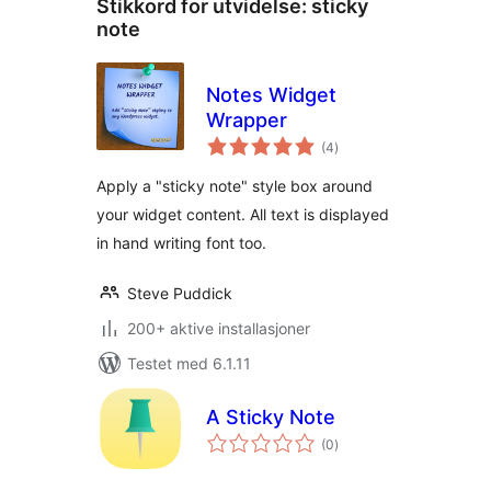
Stikkord for utvidelse:
sticky
note
Notes Widget
Wrapper
totale
(4
)
vurderinger
Apply a "sticky note" style box around
your widget content. All text is displayed
in hand writing font too.
Steve Puddick
200+ aktive installasjoner
Testet med 6.1.11
A Sticky Note
totale
(0
)
vurderinger