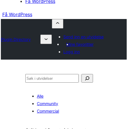
Få WordPress
Få WordPress
Send inn en utvidelse
Plugin Directory
Mine favoritter
Logg inn
Søk
Alle
Community
Commercial