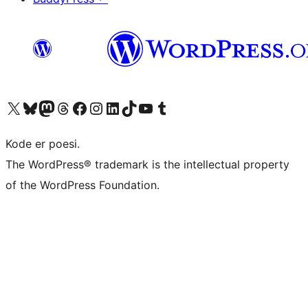
Besøk vår konto på X
Visit our Bluesky account
Besøk vår Mastodon-konto
Visit our Threads account
Besøk vår Facebook-side
Besøk vår Instagram-konto
Besøk vår LinkedIn-konto
Visit our TikTok account
Visit our YouTube channel
Visit our Tumblr account
Kode er poesi.
The WordPress® trademark is the intellectual property
of the WordPress Foundation.