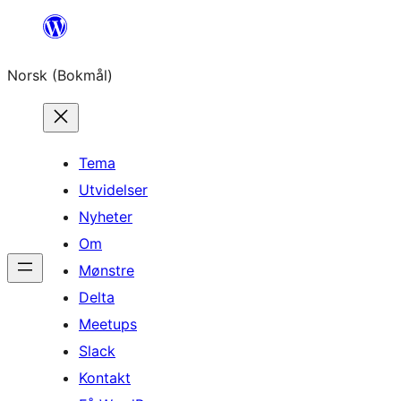
Hopp
til
Norsk (Bokmål)
innhold
Tema
Utvidelser
Nyheter
Om
Mønstre
Delta
Meetups
Slack
Kontakt