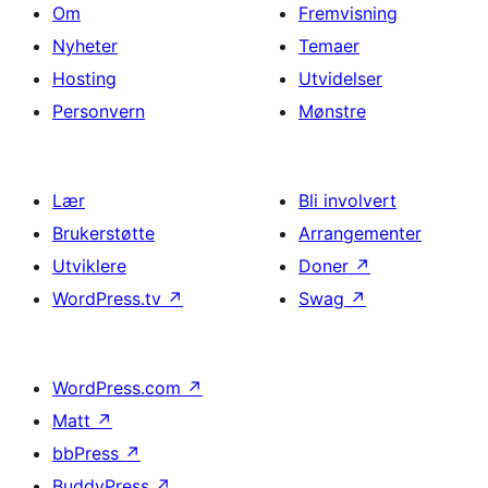
Om
Fremvisning
Nyheter
Temaer
Hosting
Utvidelser
Personvern
Mønstre
Lær
Bli involvert
Brukerstøtte
Arrangementer
Utviklere
Doner
↗
WordPress.tv
↗
Swag
↗
WordPress.com
↗
Matt
↗
bbPress
↗
BuddyPress
↗