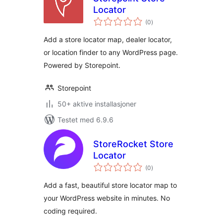
Locator
totale
(0
)
vurderinger
Add a store locator map, dealer locator,
or location finder to any WordPress page.
Powered by Storepoint.
Storepoint
50+ aktive installasjoner
Testet med 6.9.6
StoreRocket Store
Locator
totale
(0
)
vurderinger
Add a fast, beautiful store locator map to
your WordPress website in minutes. No
coding required.