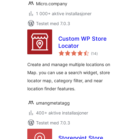
Micro.company
1 000+ aktive installasjoner
Testet med 7.0.3
Custom WP Store
Locator
totale
(14
)
vurderinger
Create and manage multiple locations on
Map. you can use a search widget, store
locator map, category filter, and near
location finder features.
umangmetatagg
400+ aktive installasjoner
Testet med 7.0.3
Storepoint Store