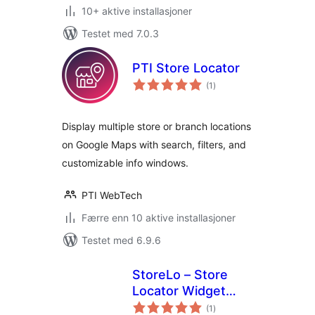
10+ aktive installasjoner
Testet med 7.0.3
PTI Store Locator
totale
(1
)
vurderinger
Display multiple store or branch locations
on Google Maps with search, filters, and
customizable info windows.
PTI WebTech
Færre enn 10 aktive installasjoner
Testet med 6.9.6
StoreLo – Store
Locator Widget
totale
with Google Maps
(1
)
vurderinger