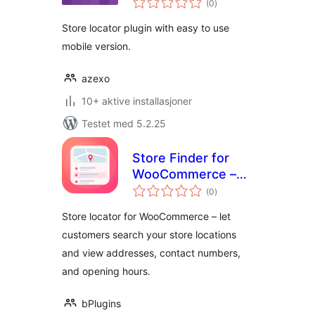
(0
)
vurderinger
Store locator plugin with easy to use
mobile version.
azexo
10+ aktive installasjoner
Testet med 5.2.25
Store Finder for
WooCommerce –
totale
help customers
(0
)
vurderinger
find your store
Store locator for WooCommerce – let
locations
customers search your store locations
and view addresses, contact numbers,
and opening hours.
bPlugins