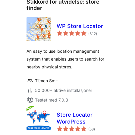
Stikkord for utvidelse:
store
finder
WP Store Locator
totale
(312
)
vurderinger
An easy to use location management
system that enables users to search for
nearby physical stores.
Tijmen Smit
50 000+ aktive installasjoner
Testet med 7.0.3
Store Locator
WordPress
totale
(58
)
vurderinger