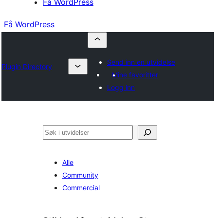
Få WordPress
Få WordPress
Send inn en utvidelse
Plugin Directory
Mine favoritter
Logg inn
Søk
Alle
Community
Commercial