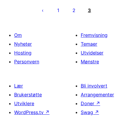
Sidepaginering
1
2
3
Om
Fremvisning
Nyheter
Temaer
Hosting
Utvidelser
Personvern
Mønstre
Lær
Bli involvert
Brukerstøtte
Arrangementer
Utviklere
Doner
↗
WordPress.tv
↗
Swag
↗