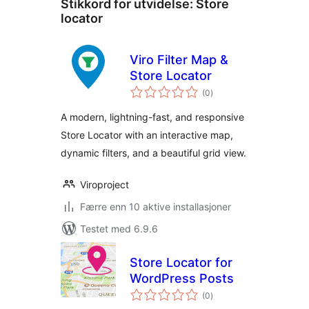
Stikkord for utvidelse:
Store
locator
Viro Filter Map &
Store Locator
totale
(0
)
vurderinger
A modern, lightning-fast, and responsive
Store Locator with an interactive map,
dynamic filters, and a beautiful grid view.
Viroproject
Færre enn 10 aktive installasjoner
Testet med 6.9.6
Store Locator for
WordPress Posts
totale
(0
)
vurderinger