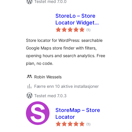
Testet med 7.0.0
StoreLo – Store
Locator Widget
totale
with Google Maps
(1
)
vurderinger
Store locator for WordPress: searchable
Google Maps store finder with filters,
opening hours and search analytics. Free
plan, no code.
Robin Wessels
Færre enn 10 aktive installasjoner
Testet med 7.0.3
StoreMap – Store
Locator
totale
(1
)
vurderinger