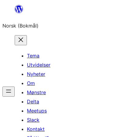
Hopp
til
Norsk (Bokmål)
innhold
Tema
Utvidelser
Nyheter
Om
Mønstre
Delta
Meetups
Slack
Kontakt