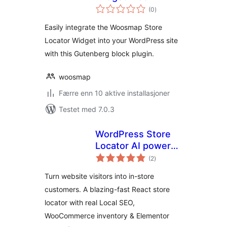
totale
(0
)
vurderinger
Easily integrate the Woosmap Store
Locator Widget into your WordPress site
with this Gutenberg block plugin.
woosmap
Færre enn 10 aktive installasjoner
Testet med 7.0.3
WordPress Store
Locator AI powered
totale
– Elementor – Fast
(2
)
vurderinger
loading – Local SEO
Turn website visitors into in-store
customers. A blazing-fast React store
locator with real Local SEO,
WooCommerce inventory & Elementor