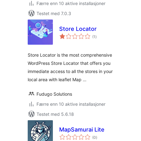
Færre enn 10 aktive installasjoner
Testet med 7.0.3
Store Locator
totale
(1
)
vurderinger
Store Locator is the most comprehensive
WordPress Store Locator that offers you
immediate access to all the stores in your
local area with leaflet Map …
Fudugo Solutions
Færre enn 10 aktive installasjoner
Testet med 5.6.18
MapSamurai Lite
totale
(0
)
vurderinger