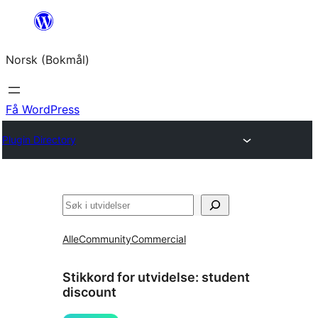
Hopp
til
Norsk (Bokmål)
innhold
Få WordPress
Plugin Directory
Søk
Alle
Community
Commercial
Stikkord for utvidelse:
student
discount