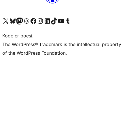
Besøk vår konto på X
Visit our Bluesky account
Besøk vår Mastodon-konto
Visit our Threads account
Besøk vår Facebook-side
Besøk vår Instagram-konto
Besøk vår LinkedIn-konto
Visit our TikTok account
Visit our YouTube channel
Visit our Tumblr account
Kode er poesi.
The WordPress® trademark is the intellectual property
of the WordPress Foundation.