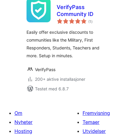
VerifyPass
Community ID
totale
(1
)
vurderinger
Easily offer exclusive discounts to
communities like the Military, First
Responders, Students, Teachers and
more. Setup in minutes.
VerifyPass
200+ aktive installasjoner
Testet med 6.8.7
Om
Fremvisning
Nyheter
Temaer
Hosting
Utvidelser