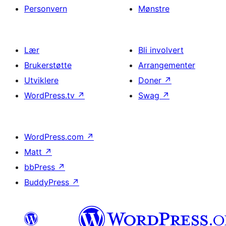
Personvern
Mønstre
Lær
Bli involvert
Brukerstøtte
Arrangementer
Utviklere
Doner
↗
WordPress.tv
↗
Swag
↗
WordPress.com
↗
Matt
↗
bbPress
↗
BuddyPress
↗