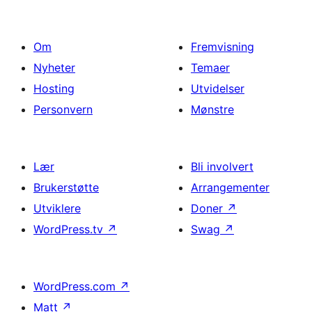
Om
Fremvisning
Nyheter
Temaer
Hosting
Utvidelser
Personvern
Mønstre
Lær
Bli involvert
Brukerstøtte
Arrangementer
Utviklere
Doner
↗
WordPress.tv
↗
Swag
↗
WordPress.com
↗
Matt
↗