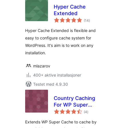
Hyper Cache
Extended
totale
(14
)
vurderinger
Hyper Cache Extended is flexible and
easy to configure cache system for
WordPress. It's aim is to work on any
installation.
mlazarov
400+ aktive installasjoner
Testet med 4.9.30
Country Caching
For WP Super
totale
Cache
(4
)
vurderinger
Extends WP Super Cache to cache by