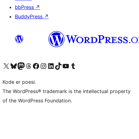
bbPress
↗
BuddyPress
↗
Besøk vår konto på X
Visit our Bluesky account
Besøk vår Mastodon-konto
Visit our Threads account
Besøk vår Facebook-side
Besøk vår Instagram-konto
Besøk vår LinkedIn-konto
Visit our TikTok account
Visit our YouTube channel
Visit our Tumblr account
Kode er poesi.
The WordPress® trademark is the intellectual property
of the WordPress Foundation.