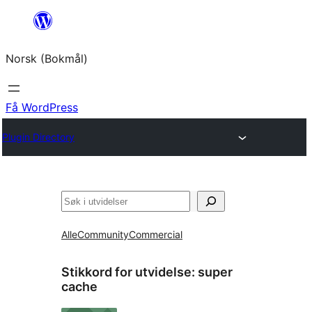
Hopp
til
Norsk (Bokmål)
innhold
Få WordPress
Plugin Directory
Søk
Alle
Community
Commercial
Stikkord for utvidelse:
super
cache