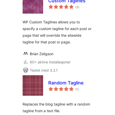
Custom Taglines
totale
(3
)
vurderinger
WP Custom Taglines allows you to
specify a custom tagline for each post or
page that will override the sitewide
tagline for that post or page.
Brian Zeligson
60+ aktive installasjoner
Testet med 3.2.1
Random Tagline
totale
(1
)
vurderinger
Replaces the blog tagline with a random
tagline from a text file.