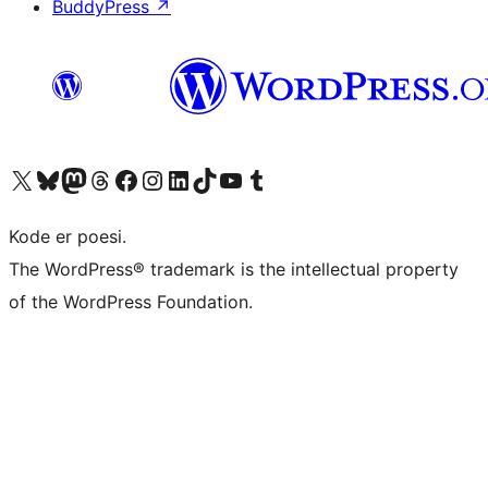
BuddyPress
↗
Besøk vår konto på X
Visit our Bluesky account
Besøk vår Mastodon-konto
Visit our Threads account
Besøk vår Facebook-side
Besøk vår Instagram-konto
Besøk vår LinkedIn-konto
Visit our TikTok account
Visit our YouTube channel
Visit our Tumblr account
Kode er poesi.
The WordPress® trademark is the intellectual property
of the WordPress Foundation.