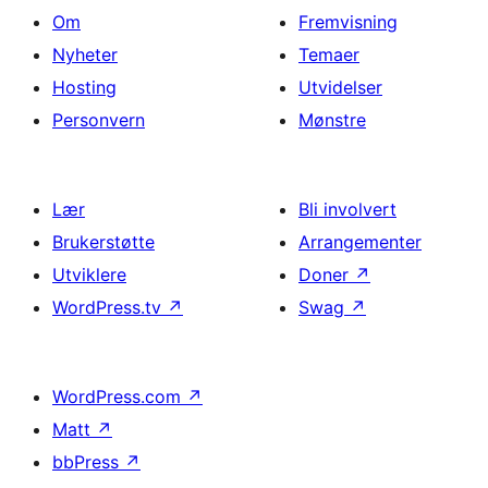
Om
Fremvisning
Nyheter
Temaer
Hosting
Utvidelser
Personvern
Mønstre
Lær
Bli involvert
Brukerstøtte
Arrangementer
Utviklere
Doner
↗
WordPress.tv
↗
Swag
↗
WordPress.com
↗
Matt
↗
bbPress
↗