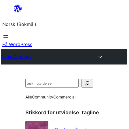
Hopp
til
Norsk (Bokmål)
innhold
Få WordPress
Plugin Directory
Søk
Alle
Community
Commercial
Stikkord for utvidelse:
tagline