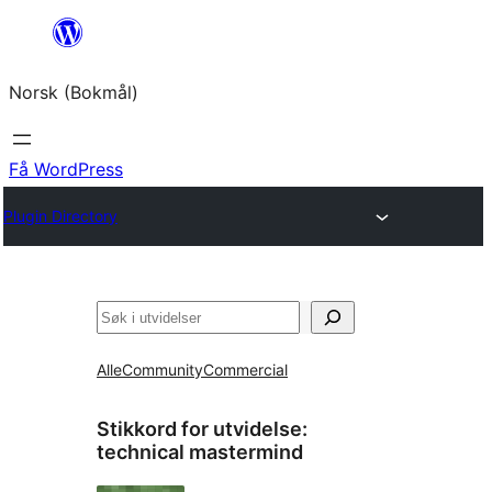
Hopp
til
Norsk (Bokmål)
innhold
Få WordPress
Plugin Directory
Søk
Alle
Community
Commercial
Stikkord for utvidelse:
technical mastermind