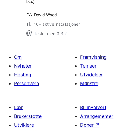
lists).
David Wood
10+ aktive installasjoner
Testet med 3.3.2
Om
Fremvisning
Nyheter
Temaer
Hosting
Utvidelser
Personvern
Mønstre
Lær
Bli involvert
Brukerstøtte
Arrangementer
Utviklere
Doner
↗