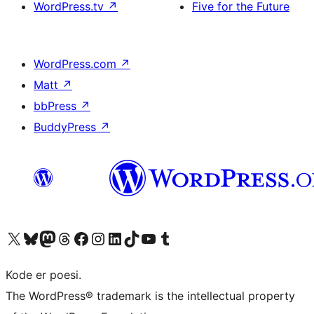
WordPress.tv
↗
Five for the Future
WordPress.com
↗
Matt
↗
bbPress
↗
BuddyPress
↗
Besøk vår konto på X
Visit our Bluesky account
Besøk vår Mastodon-konto
Visit our Threads account
Besøk vår Facebook-side
Besøk vår Instagram-konto
Besøk vår LinkedIn-konto
Visit our TikTok account
Visit our YouTube channel
Visit our Tumblr account
Kode er poesi.
The WordPress® trademark is the intellectual property