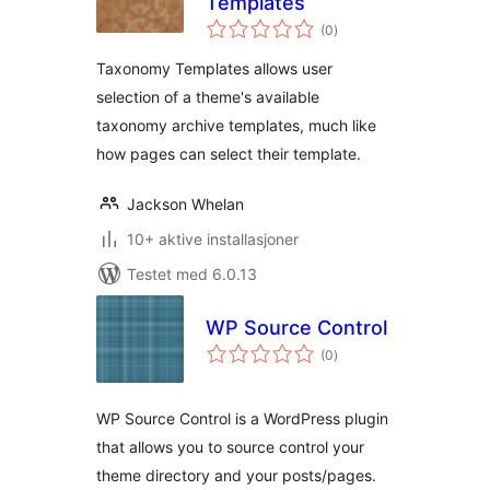
Templates
totale
(0
)
vurderinger
Taxonomy Templates allows user
selection of a theme's available
taxonomy archive templates, much like
how pages can select their template.
Jackson Whelan
10+ aktive installasjoner
Testet med 6.0.13
WP Source Control
totale
(0
)
vurderinger
WP Source Control is a WordPress plugin
that allows you to source control your
theme directory and your posts/pages.