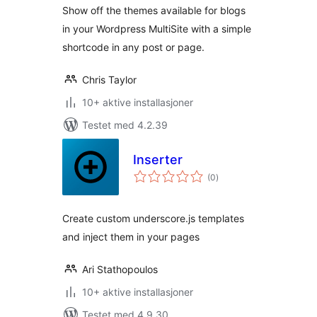
Show off the themes available for blogs
in your Wordpress MultiSite with a simple
shortcode in any post or page.
Chris Taylor
10+ aktive installasjoner
Testet med 4.2.39
Inserter
totale
(0
)
vurderinger
Create custom underscore.js templates
and inject them in your pages
Ari Stathopoulos
10+ aktive installasjoner
Testet med 4.9.30