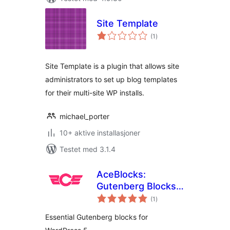
Site Template
totale
(1
)
vurderinger
Site Template is a plugin that allows site
administrators to set up blog templates
for their multi-site WP installs.
michael_porter
10+ aktive installasjoner
Testet med 3.1.4
AceBlocks:
Gutenberg Blocks
totale
for WordPress
(1
)
vurderinger
Essential Gutenberg blocks for