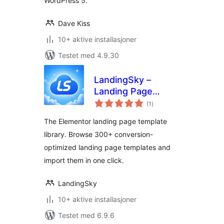
WordPress 5.
Dave Kiss
10+ aktive installasjoner
Testet med 4.9.30
LandingSky –
Landing Page
totale
Template Library
(1
)
vurderinger
for Elementor
The Elementor landing page template
library. Browse 300+ conversion-
optimized landing page templates and
import them in one click.
LandingSky
10+ aktive installasjoner
Testet med 6.9.6