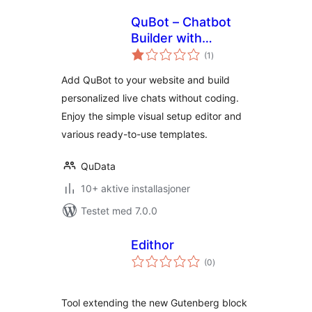
QuBot – Chatbot
Builder with
totale
Templates
(1
)
vurderinger
Add QuBot to your website and build
personalized live chats without coding.
Enjoy the simple visual setup editor and
various ready-to-use templates.
QuData
10+ aktive installasjoner
Testet med 7.0.0
Edithor
totale
(0
)
vurderinger
Tool extending the new Gutenberg block