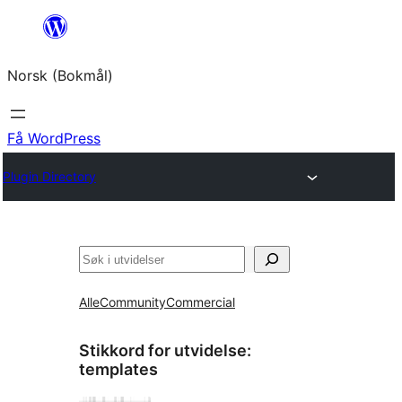
Hopp
til
Norsk (Bokmål)
innhold
Få WordPress
Plugin Directory
Søk
Alle
Community
Commercial
Stikkord for utvidelse:
templates