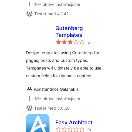
10+ aktive installasjoner
Testet med 4.1.42
Gutenberg
Templates
totale
(2
)
vurderinger
Design templates using Gutenberg for
pages, posts and custom types.
Templates will ultimately be able to use
custom fields for dynamic content.
Konstantinos Galanakis
10+ aktive installasjoner
Testet med 5.0.26
Easy Architect
totale
(0
)
vurderinger