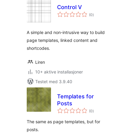
Control V
totale
(0
)
vurderinger
A simple and non-intrusive way to build
page templates, linked content and
shortcodes.
Liren
10+ aktive installasjoner
Testet med 3.9.40
Templates for
Posts
totale
(0
)
vurderinger
The same as page templates, but for
posts.