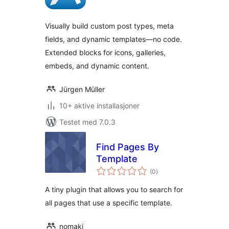
Visually build custom post types, meta
fields, and dynamic templates—no code.
Extended blocks for icons, galleries,
embeds, and dynamic content.
Jürgen Müller
10+ aktive installasjoner
Testet med 7.0.3
Find Pages By
Template
totale
(0
)
vurderinger
A tiny plugin that allows you to search for
all pages that use a specific template.
nomaki