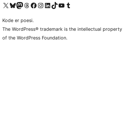
Besøk vår konto på X
Visit our Bluesky account
Besøk vår Mastodon-konto
Visit our Threads account
Besøk vår Facebook-side
Besøk vår Instagram-konto
Besøk vår LinkedIn-konto
Visit our TikTok account
Visit our YouTube channel
Visit our Tumblr account
Kode er poesi.
The WordPress® trademark is the intellectual property
of the WordPress Foundation.