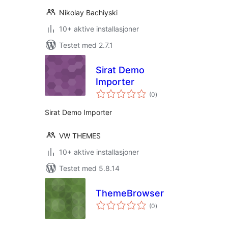
Nikolay Bachiyski
10+ aktive installasjoner
Testet med 2.7.1
Sirat Demo
Importer
totale
(0
)
vurderinger
Sirat Demo Importer
VW THEMES
10+ aktive installasjoner
Testet med 5.8.14
ThemeBrowser
totale
(0
)
vurderinger