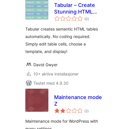
Tabular – Create
Stunning HTML
totale
Tables
(0
)
vurderinger
Tabular creates semantic HTML tables
automatically. No coding required.
Simply edit table cells, choose a
template, and display!
David Gwyer
10+ aktive installasjoner
Testet med 4.9.30
Maintenance mode
Z
totale
(2
)
vurderinger
Maintenance mode for WordPress with
many settings