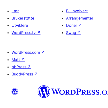
Lær
Bli involvert
Brukerstøtte
Arrangementer
Utviklere
Doner
↗
WordPress.tv
↗
Swag
↗
WordPress.com
↗
Matt
↗
bbPress
↗
BuddyPress
↗