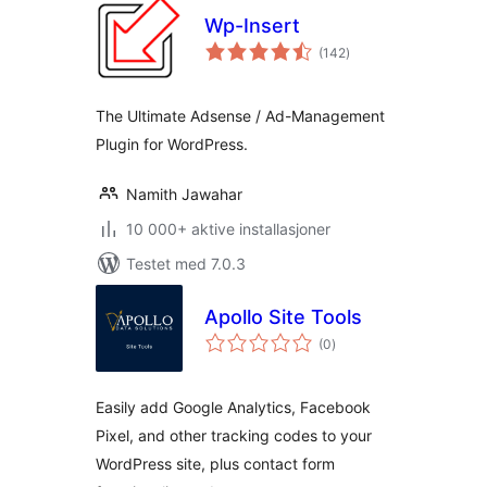
Wp-Insert
totale
(142
)
vurderinger
The Ultimate Adsense / Ad-Management
Plugin for WordPress.
Namith Jawahar
10 000+ aktive installasjoner
Testet med 7.0.3
Apollo Site Tools
totale
(0
)
vurderinger
Easily add Google Analytics, Facebook
Pixel, and other tracking codes to your
WordPress site, plus contact form