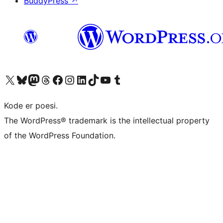
BuddyPress
↗
Besøk vår konto på X
Visit our Bluesky account
Besøk vår Mastodon-konto
Visit our Threads account
Besøk vår Facebook-side
Besøk vår Instagram-konto
Besøk vår LinkedIn-konto
Visit our TikTok account
Visit our YouTube channel
Visit our Tumblr account
Kode er poesi.
The WordPress® trademark is the intellectual property
of the WordPress Foundation.