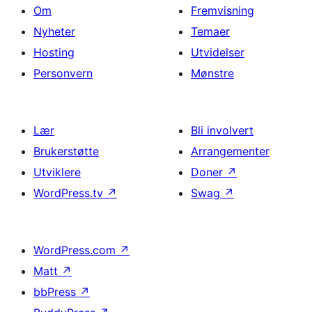
Om
Fremvisning
Nyheter
Temaer
Hosting
Utvidelser
Personvern
Mønstre
Lær
Bli involvert
Brukerstøtte
Arrangementer
Utviklere
Doner
↗
WordPress.tv
↗
Swag
↗
WordPress.com
↗
Matt
↗
bbPress
↗