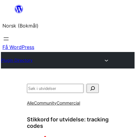
Hopp
til
Norsk (Bokmål)
innhold
Få WordPress
Plugin Directory
Søk
Alle
Community
Commercial
Stikkord for utvidelse:
tracking
codes