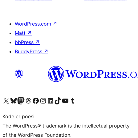
WordPress.com
↗
Matt
↗
bbPress
↗
BuddyPress
↗
Besøk vår konto på X
Visit our Bluesky account
Besøk vår Mastodon-konto
Visit our Threads account
Besøk vår Facebook-side
Besøk vår Instagram-konto
Besøk vår LinkedIn-konto
Visit our TikTok account
Visit our YouTube channel
Visit our Tumblr account
Kode er poesi.
The WordPress® trademark is the intellectual property
of the WordPress Foundation.