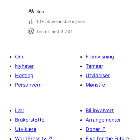
3eo
10+ aktive installasjoner
Testet med 3.7.41
Om
Fremvisning
Nyheter
Temaer
Hosting
Utvidelser
Personvern
Mønstre
Lær
Bli involvert
Brukerstøtte
Arrangementer
Utviklere
Doner
↗
WordPress.tv
↗
Five for the Future