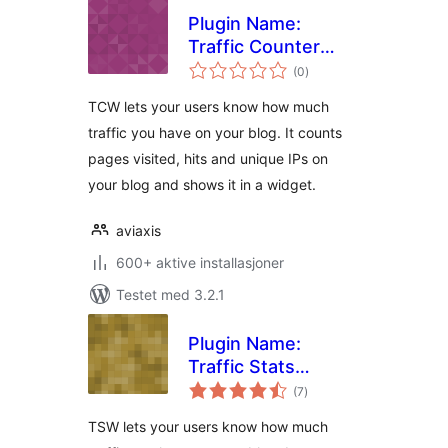
Plugin Name:
Traffic Counter
totale
Widget Plugin
(0
)
vurderinger
TCW lets your users know how much
traffic you have on your blog. It counts
pages visited, hits and unique IPs on
your blog and shows it in a widget.
aviaxis
600+ aktive installasjoner
Testet med 3.2.1
Plugin Name:
Traffic Stats
totale
Widget Plugin
(7
)
vurderinger
TSW lets your users know how much