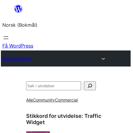
Hopp
til
Norsk (Bokmål)
innhold
Få WordPress
Plugin Directory
Søk
Alle
Community
Commercial
Stikkord for utvidelse:
Traffic
Widget