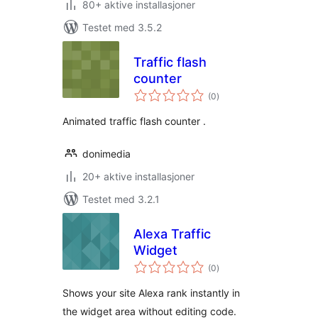
80+ aktive installasjoner
Testet med 3.5.2
Traffic flash
counter
totale
(0
)
vurderinger
Animated traffic flash counter .
donimedia
20+ aktive installasjoner
Testet med 3.2.1
Alexa Traffic
Widget
totale
(0
)
vurderinger
Shows your site Alexa rank instantly in
the widget area without editing code.