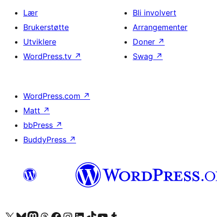
Lær
Bli involvert
Brukerstøtte
Arrangementer
Utviklere
Doner
↗
WordPress.tv
↗
Swag
↗
WordPress.com
↗
Matt
↗
bbPress
↗
BuddyPress
↗
Besøk vår konto på X
Visit our Bluesky account
Besøk vår Mastodon-konto
Visit our Threads account
Besøk vår Facebook-side
Besøk vår Instagram-konto
Besøk vår LinkedIn-konto
Visit our TikTok account
Visit our YouTube channel
Visit our Tumblr account