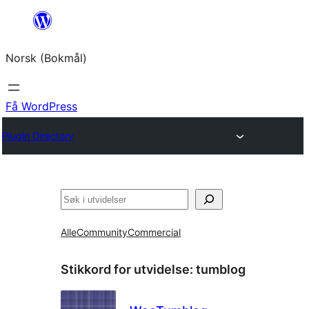
Hopp
til
Norsk (Bokmål)
innhold
Få WordPress
Plugin Directory
Søk
Alle
Community
Commercial
Stikkord for utvidelse:
tumblog