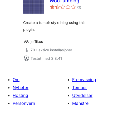
WooTumblog
totale
(2
)
vurderinger
Create a tumblr style blog using this
plugin.
jeffikus
70+ aktive installasjoner
Testet med 3.8.41
Om
Fremvisning
Nyheter
Temaer
Hosting
Utvidelser
Personvern
Mønstre