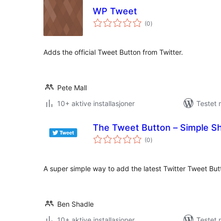
WP Tweet
totale
(0
)
vurderinger
Adds the official Tweet Button from Twitter.
Pete Mall
10+ aktive installasjoner
Testet 
The Tweet Button – Simple Sh
totale
(0
)
vurderinger
A super simple way to add the latest Twitter Tweet Bu
Ben Shadle
10+ aktive installasjoner
Testet 