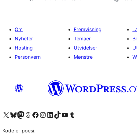
Om
Fremvisning
L
Nyheter
Temaer
B
Hosting
Utvidelser
U
Personvern
Mønstre
W
Besøk vår konto på X
Visit our Bluesky account
Besøk vår Mastodon-konto
Visit our Threads account
Besøk vår Facebook-side
Besøk vår Instagram-konto
Besøk vår LinkedIn-konto
Visit our TikTok account
Visit our YouTube channel
Visit our Tumblr account
Kode er poesi.