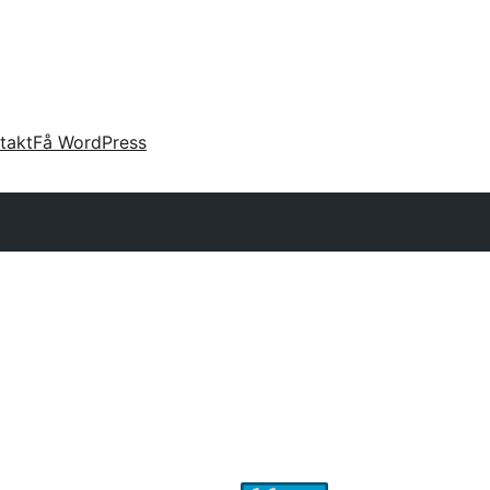
takt
Få WordPress