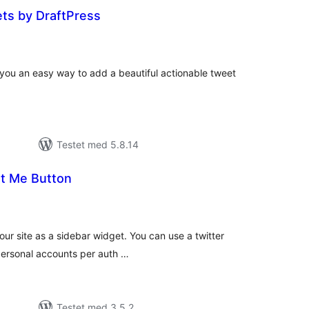
ts by DraftPress
tale
rderinger
you an easy way to add a beautiful actionable tweet
Testet med 5.8.14
t Me Button
tale
rderinger
your site as a sidebar widget. You can use a twitter
 personal accounts per auth …
Testet med 3.5.2