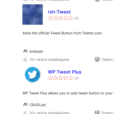
rsh-Tweet
totale
(0
)
vurderinger
Adds the official Tweet Button from Twitter.com.
brehash
10+ aktive installasjoner
Testet 
WP Tweet Plus
totale
(0
)
vurderinger
WP Tweet Plus allows you to add tweet button to your 
CRUDLab
10+ aktive installasjoner
Testet