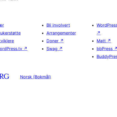
ær
Bli involvert
WordPres
rukerstøtte
Arrangementer
↗
tviklere
Doner
↗
Matt
↗
ordPress.tv
↗
Swag
↗
bbPress
BuddyPre
Norsk (Bokmål)