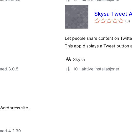
Skysa Tweet 
to
(0
)
vu
Let people share content on Twitte
This app displays a Tweet button a
Skysa
med 3.0.5
10+ aktive installasjoner
Wordpress site.
 med 4.2.39