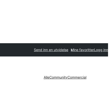
Send inn en utvidelse
Mine favoritter
Logg inn
Alle
Community
Commercial