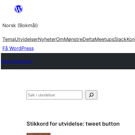
Hopp
til
Norsk (Bokmål)
innhold
Tema
Utvidelser
Nyheter
Om
Mønstre
Delta
Meetups
Slack
Kon
Få WordPress
Plugin Directory
Søk
Stikkord for utvidelse:
tweet button