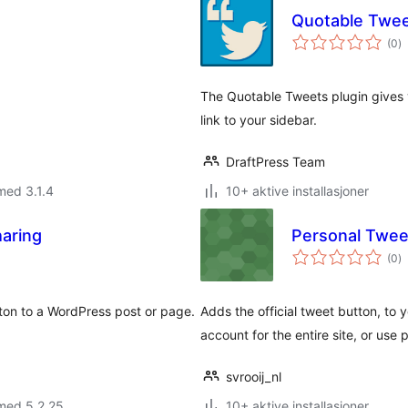
Quotable Twee
to
(0
)
vu
The Quotable Tweets plugin gives 
link to your sidebar.
DraftPress Team
med 3.1.4
10+ aktive installasjoner
aring
Personal Twee
to
(0
)
vu
tton to a WordPress post or page.
Adds the official tweet button, to 
account for the entire site, or use
svrooij_nl
med 5.2.25
10+ aktive installasjoner