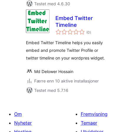
Testet med 4.6.30
Embed Twitter
Timeline
totale
(0
)
vurderinger
Embed Twitter Timeline helps you easily
embed and promote Twitter Profile or
twitter timeline on your wordpres widget.
Md Delower Hossain
Færre enn 10 aktive installasjoner
Testet med 5.7.16
Om
Fremvisning
Nyheter
Temaer
Hosting
Utvidelser