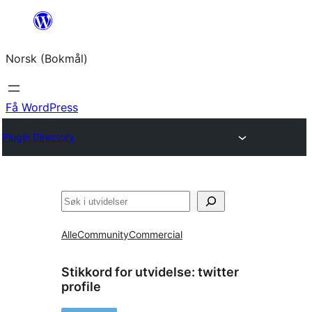
Hopp
til
Norsk (Bokmål)
innhold
Få WordPress
Plugin Directory
Søk
Alle
Community
Commercial
Stikkord for utvidelse:
twitter
profile