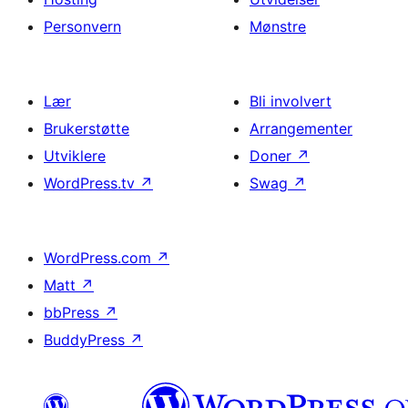
Personvern
Mønstre
Lær
Bli involvert
Brukerstøtte
Arrangementer
Utviklere
Doner
↗
WordPress.tv
↗
Swag
↗
WordPress.com
↗
Matt
↗
bbPress
↗
BuddyPress
↗