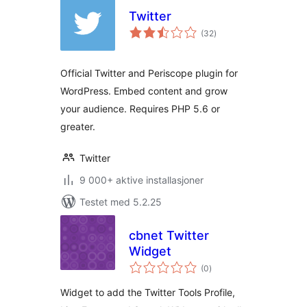
Twitter
totale
(32
)
vurderinger
Official Twitter and Periscope plugin for
WordPress. Embed content and grow
your audience. Requires PHP 5.6 or
greater.
Twitter
9 000+ aktive installasjoner
Testet med 5.2.25
cbnet Twitter
Widget
totale
(0
)
vurderinger
Widget to add the Twitter Tools Profile,