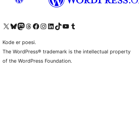
Besøk vår konto på X
Visit our Bluesky account
Besøk vår Mastodon-konto
Visit our Threads account
Besøk vår Facebook-side
Besøk vår Instagram-konto
Besøk vår LinkedIn-konto
Visit our TikTok account
Visit our YouTube channel
Visit our Tumblr account
Kode er poesi.
The WordPress® trademark is the intellectual property
of the WordPress Foundation.