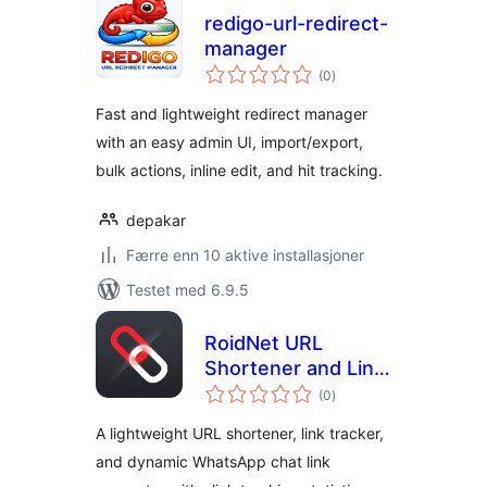
redigo-url-redirect-
manager
totale
(0
)
vurderinger
Fast and lightweight redirect manager
with an easy admin UI, import/export,
bulk actions, inline edit, and hit tracking.
depakar
Færre enn 10 aktive installasjoner
Testet med 6.9.5
RoidNet URL
Shortener and Link
totale
Tracker
(0
)
vurderinger
A lightweight URL shortener, link tracker,
and dynamic WhatsApp chat link