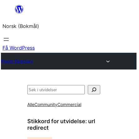
Hopp
til
Norsk (Bokmål)
innhold
Få WordPress
Plugin Directory
Søk
Alle
Community
Commercial
Stikkord for utvidelse:
url
redirect