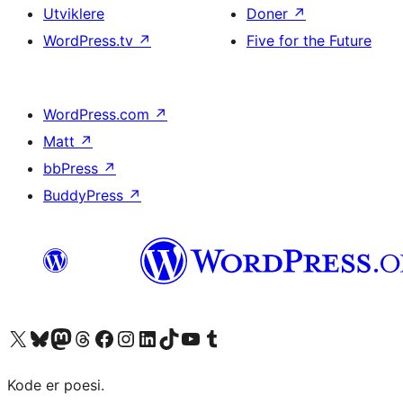
Utviklere
Doner
↗
WordPress.tv
↗
Five for the Future
WordPress.com
↗
Matt
↗
bbPress
↗
BuddyPress
↗
Besøk vår konto på X
Visit our Bluesky account
Besøk vår Mastodon-konto
Visit our Threads account
Besøk vår Facebook-side
Besøk vår Instagram-konto
Besøk vår LinkedIn-konto
Visit our TikTok account
Visit our YouTube channel
Visit our Tumblr account
Kode er poesi.