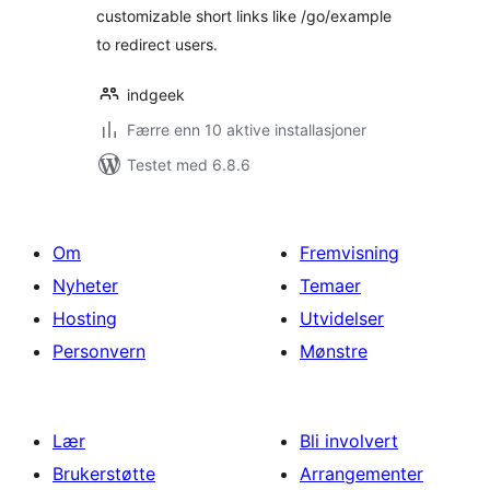
customizable short links like /go/example
to redirect users.
indgeek
Færre enn 10 aktive installasjoner
Testet med 6.8.6
Om
Fremvisning
Nyheter
Temaer
Hosting
Utvidelser
Personvern
Mønstre
Lær
Bli involvert
Brukerstøtte
Arrangementer