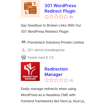
301 WordPress
Redirect Plugin
totale
(0
)
vurderinger
Say Goodbye to Broken Links With Our
301 WordPress Redirect Plugin
Pranshtech Solutions Private Limited
20+ aktive installasjoner
Testet med 6.7.5
Redirection
Manager
totale
(0
)
vurderinger
Easily manage redirects when using
WordPress as a Headless CMS with
frontend frameworks like Next.js, Nuxt.js,