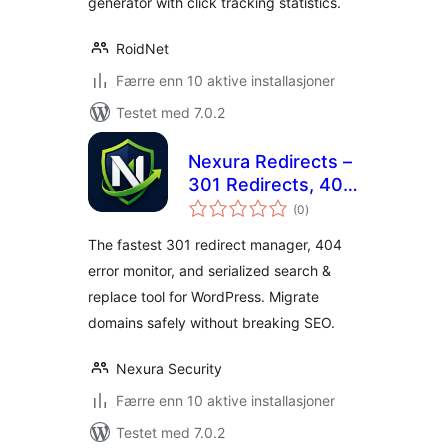
generator with click tracking statistics.
RoidNet
Færre enn 10 aktive installasjoner
Testet med 7.0.2
Nexura Redirects –
301 Redirects, 404
totale
Monitor & DB
(0
)
vurderinger
Migration
The fastest 301 redirect manager, 404
error monitor, and serialized search &
replace tool for WordPress. Migrate
domains safely without breaking SEO.
Nexura Security
Færre enn 10 aktive installasjoner
Testet med 7.0.2