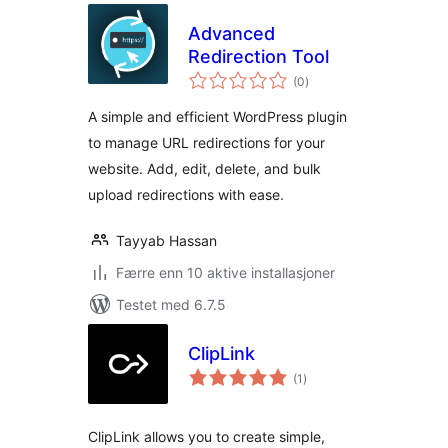
Advanced
Redirection Tool
totale
(0
)
vurderinger
A simple and efficient WordPress plugin
to manage URL redirections for your
website. Add, edit, delete, and bulk
upload redirections with ease.
Tayyab Hassan
Færre enn 10 aktive installasjoner
Testet med 6.7.5
ClipLink
totale
(1
)
vurderinger
ClipLink allows you to create simple,