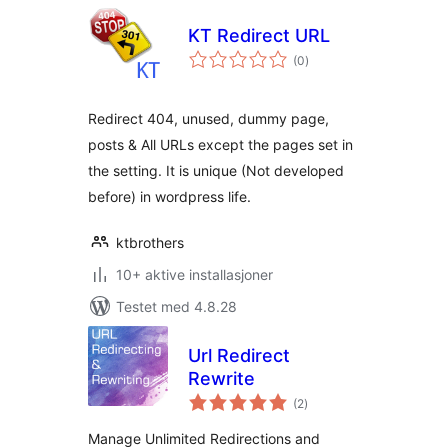
KT Redirect URL
totale
(0
)
vurderinger
Redirect 404, unused, dummy page,
posts & All URLs except the pages set in
the setting. It is unique (Not developed
before) in wordpress life.
ktbrothers
10+ aktive installasjoner
Testet med 4.8.28
Url Redirect
Rewrite
totale
(2
)
vurderinger
Manage Unlimited Redirections and