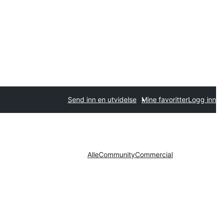
Send inn en utvidelse
Mine favoritter
Logg inn
Alle
Community
Commercial