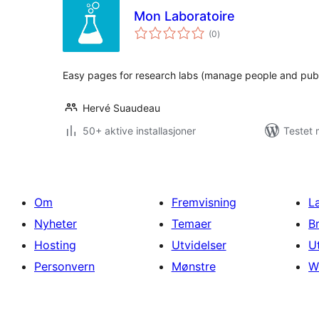
Mon Laboratoire
totale
(0
)
vurderinger
Easy pages for research labs (manage people and publ
Hervé Suaudeau
50+ aktive installasjoner
Testet 
Om
Fremvisning
L
Nyheter
Temaer
B
Hosting
Utvidelser
U
Personvern
Mønstre
W