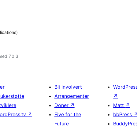
ications)
med 7.0.3
ær
Bli involvert
WordPres
rukerstøtte
Arrangementer
↗
tviklere
Doner
↗
Matt
↗
ordPress.tv
↗
Five for the
bbPress
Future
BuddyPre