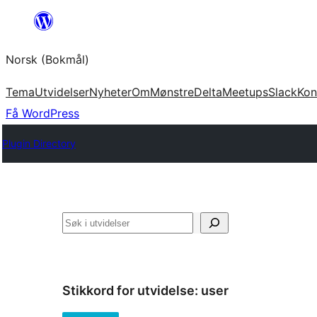
Hopp
til
Norsk (Bokmål)
innhold
Tema
Utvidelser
Nyheter
Om
Mønstre
Delta
Meetups
Slack
Kon
Få WordPress
Plugin Directory
Søk
Stikkord for utvidelse:
user