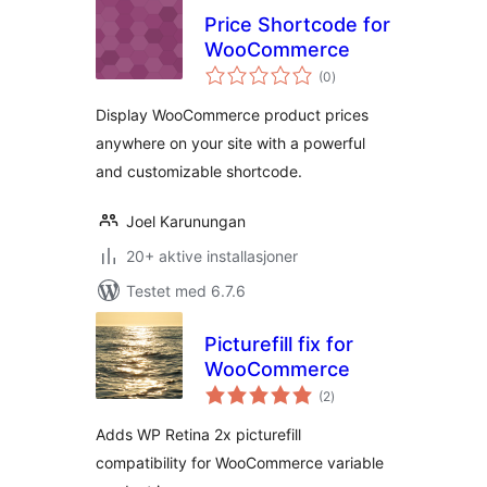
Price Shortcode for
WooCommerce
totale
(0
)
vurderinger
Display WooCommerce product prices
anywhere on your site with a powerful
and customizable shortcode.
Joel Karunungan
20+ aktive installasjoner
Testet med 6.7.6
Picturefill fix for
WooCommerce
totale
(2
)
vurderinger
Adds WP Retina 2x picturefill
compatibility for WooCommerce variable