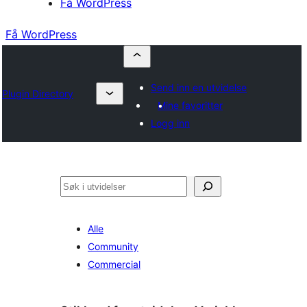
Få WordPress
Få WordPress
Send inn en utvidelse
Plugin Directory
Mine favoritter
Logg inn
Søk
Alle
Community
Commercial