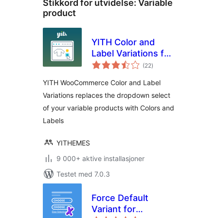
Stikkord for utvidelse:
Variable
product
YITH Color and
Label Variations for
totale
WooCommerce
(22
)
vurderinger
YITH WooCommerce Color and Label
Variations replaces the dropdown select
of your variable products with Colors and
Labels
YITHEMES
9 000+ aktive installasjoner
Testet med 7.0.3
Force Default
Variant for
totale