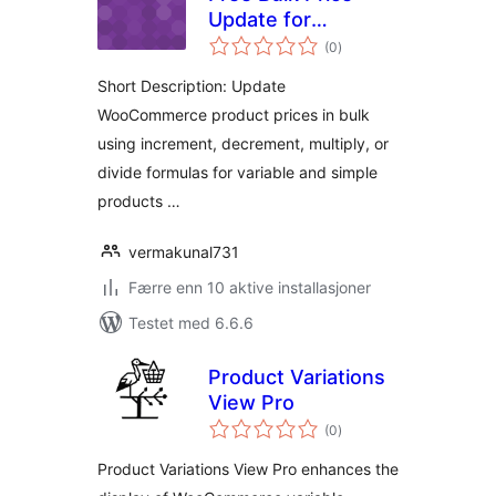
Update for
totale
Woocommerce
(0
)
vurderinger
Short Description: Update
WooCommerce product prices in bulk
using increment, decrement, multiply, or
divide formulas for variable and simple
products …
vermakunal731
Færre enn 10 aktive installasjoner
Testet med 6.6.6
Product Variations
View Pro
totale
(0
)
vurderinger
Product Variations View Pro enhances the