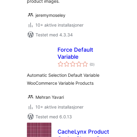
product images.
jeremymoseley
10+ aktive installasjoner
Testet med 4.3.34
Force Default
Variable
totale
(0
)
vurderinger
Automatic Selection Default Variable
WooCommerce Variable Products
Mehran Yavari
10+ aktive installasjoner
Testet med 6.0.13
CacheLynx Product