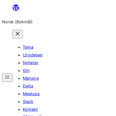
Hopp
til
Norsk (Bokmål)
innhold
Tema
Utvidelser
Nyheter
Om
Mønstre
Delta
Meetups
Slack
Kontakt