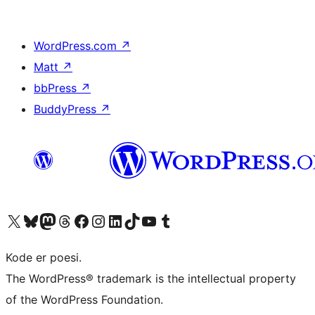
WordPress.com
↗
Matt
↗
bbPress
↗
BuddyPress
↗
Besøk vår konto på X
Visit our Bluesky account
Besøk vår Mastodon-konto
Visit our Threads account
Besøk vår Facebook-side
Besøk vår Instagram-konto
Besøk vår LinkedIn-konto
Visit our TikTok account
Visit our YouTube channel
Visit our Tumblr account
Kode er poesi.
The WordPress® trademark is the intellectual property
of the WordPress Foundation.