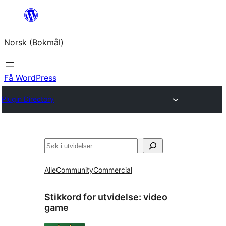
Hopp
til
Norsk (Bokmål)
innhold
Få WordPress
Plugin Directory
Søk
Alle
Community
Commercial
Stikkord for utvidelse:
video
game