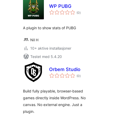
WP PUBG
totale
(0
)
vurderinger
A plugin to show stats of PUBG
Nil H
10+ aktive installasjoner
Testet med 5.4.20
Orbem Studio
totale
(0
)
vurderinger
Build fully playable, browser-based
games directly inside WordPress. No
canvas. No external engine. Just a
plugin.