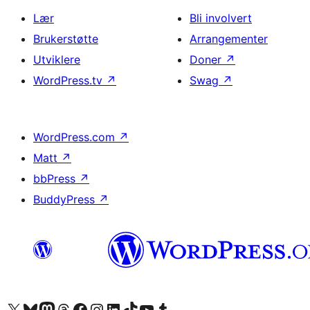
Lær
Bli involvert
Brukerstøtte
Arrangementer
Utviklere
Doner
↗
WordPress.tv
↗
Swag
↗
WordPress.com
↗
Matt
↗
bbPress
↗
BuddyPress
↗
Besøk vår konto på X
Visit our Bluesky account
Besøk vår Mastodon-konto
Visit our Threads account
Besøk vår Facebook-side
Besøk vår Instagram-konto
Besøk vår LinkedIn-konto
Visit our TikTok account
Visit our YouTube channel
Visit our Tumblr account