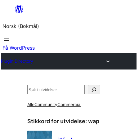
Hopp
til
Norsk (Bokmål)
innhold
Få WordPress
Plugin Directory
Søk
Alle
Community
Commercial
Stikkord for utvidelse:
wap