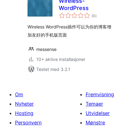
Wireless-
WordPress
totale
(0
)
vurderinger
Wireless WordPress插件可以为你的博客增
加友好的手机版页面
messense
10+ aktive installasjoner
Testet med 3.2.1
Om
Fremvisning
Nyheter
Temaer
Hosting
Utvidelser
Personvern
Mønstre