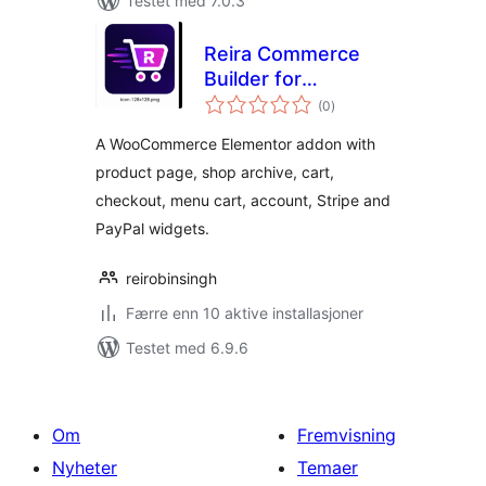
Testet med 7.0.3
Reira Commerce
Builder for
totale
Elementor
(0
)
vurderinger
A WooCommerce Elementor addon with
product page, shop archive, cart,
checkout, menu cart, account, Stripe and
PayPal widgets.
reirobinsingh
Færre enn 10 aktive installasjoner
Testet med 6.9.6
Om
Fremvisning
Nyheter
Temaer