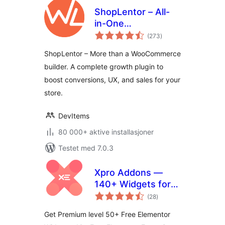
ShopLentor – All-
in-One
totale
WooCommerce
(273
)
vurderinger
Growth & Store
ShopLentor – More than a WooCommerce
Enhancement
builder. A complete growth plugin to
Plugin
boost conversions, UX, and sales for your
store.
DevItems
80 000+ aktive installasjoner
Testet med 7.0.3
Xpro Addons —
140+ Widgets for
totale
Elementor
(28
)
vurderinger
Get Premium level 50+ Free Elementor