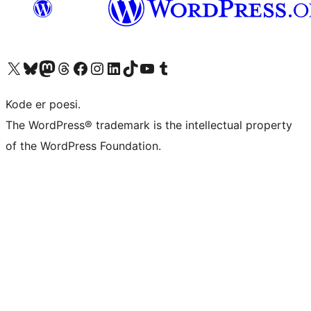
Besøk vår konto på X
Visit our Bluesky account
Besøk vår Mastodon-konto
Visit our Threads account
Besøk vår Facebook-side
Besøk vår Instagram-konto
Besøk vår LinkedIn-konto
Visit our TikTok account
Visit our YouTube channel
Visit our Tumblr account
Kode er poesi.
The WordPress® trademark is the intellectual property
of the WordPress Foundation.