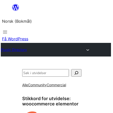
Hopp
til
Norsk (Bokmål)
innhold
Få WordPress
Plugin Directory
Søk
Alle
Community
Commercial
Stikkord for utvidelse:
woocommerce elementor