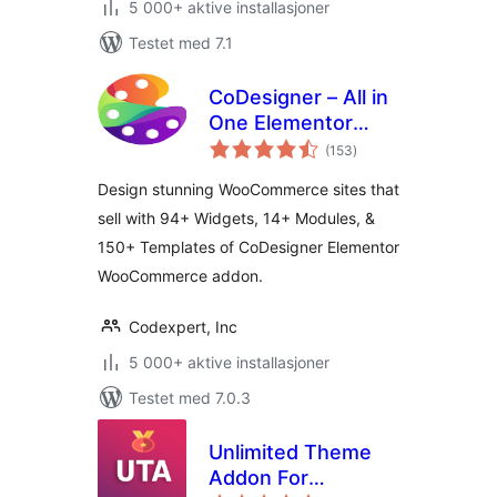
5 000+ aktive installasjoner
Testet med 7.1
CoDesigner – All in
One Elementor
totale
WooCommerce
(153
)
vurderinger
Builder
Design stunning WooCommerce sites that
sell with 94+ Widgets, 14+ Modules, &
150+ Templates of CoDesigner Elementor
WooCommerce addon.
Codexpert, Inc
5 000+ aktive installasjoner
Testet med 7.0.3
Unlimited Theme
Addon For