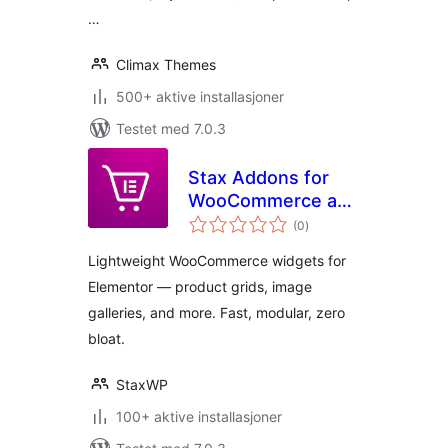
…
Climax Themes
500+ aktive installasjoner
Testet med 7.0.3
Stax Addons for
WooCommerce and
totale
Elementor
(0
)
vurderinger
Lightweight WooCommerce widgets for
Elementor — product grids, image
galleries, and more. Fast, modular, zero
bloat.
StaxWP
100+ aktive installasjoner