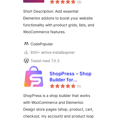
totale
Elementor
(3
)
vurderinger
Short Description: Add essential
Elementor addons to boost your website
functionality with product grids, lists, and
WooCommerce features.
CodePopular
600+ aktive installasjoner
Testet med 7.0.3
ShopPress – Shop
Builder for
totale
Elementor and
(1
)
vurderinger
WooCommerce
ShopPress is a shop builder that works
with WooCommerce and Elementor.
Design store pages (shop, product, cart,
checkout, my account) and product loop