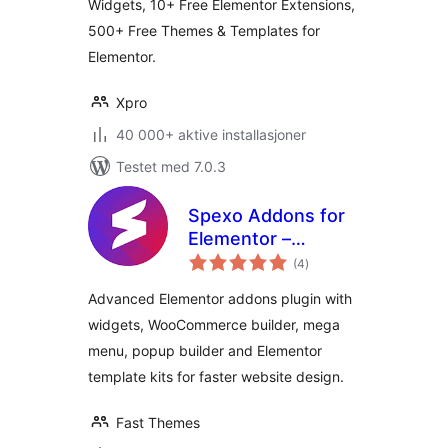
Widgets, 10+ Free Elementor Extensions,
500+ Free Themes & Templates for
Elementor.
Xpro
40 000+ aktive installasjoner
Testet med 7.0.3
Spexo Addons for
Elementor –
totale
Elementor Widgets,
(4
)
vurderinger
Mega Menu, Popup
Advanced Elementor addons plugin with
Builder, Template
widgets, WooCommerce builder, mega
Kits and Starter
menu, popup builder and Elementor
Templates for
Elementor
template kits for faster website design.
Fast Themes