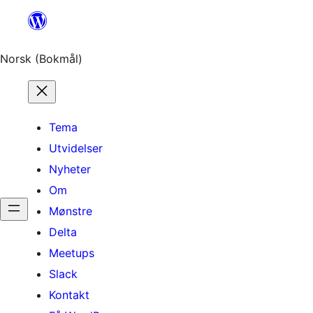
Hopp
til
innhold
Norsk (Bokmål)
Tema
Utvidelser
Nyheter
Om
Mønstre
Delta
Meetups
Slack
Kontakt