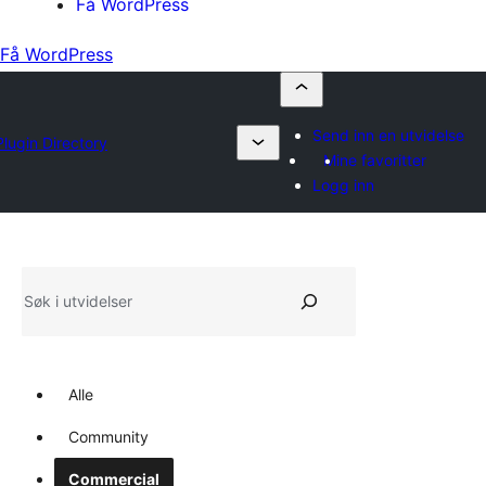
Få WordPress
Få WordPress
Send inn en utvidelse
Plugin Directory
Mine favoritter
Logg inn
Søk
Alle
Community
Commercial