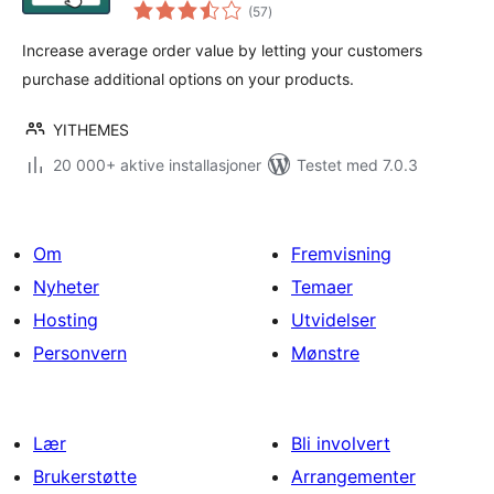
totale
(57
)
vurderinger
Increase average order value by letting your customers
purchase additional options on your products.
YITHEMES
20 000+ aktive installasjoner
Testet med 7.0.3
Om
Fremvisning
Nyheter
Temaer
Hosting
Utvidelser
Personvern
Mønstre
Lær
Bli involvert
Brukerstøtte
Arrangementer