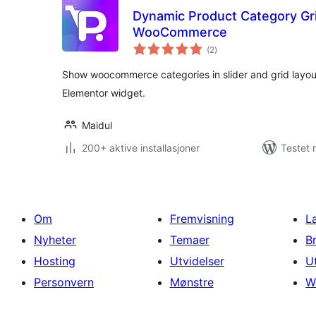
Dynamic Product Category Grid
WooCommerce
totale
(2
)
vurderinger
Show woocommerce categories in slider and grid layou
Elementor widget.
Maidul
200+ aktive installasjoner
Testet 
Om
Fremvisning
L
Nyheter
Temaer
B
Hosting
Utvidelser
U
Personvern
Mønstre
W