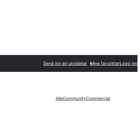
Send inn en utvidelse
Mine favoritter
Logg inn
Alle
Community
Commercial