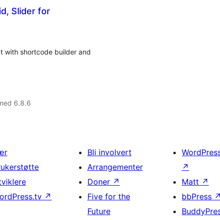
, Slider for
t with shortcode builder and
med 6.8.6
ær
Bli involvert
WordPres
rukerstøtte
Arrangementer
↗
tviklere
Doner
↗
Matt
↗
ordPress.tv
↗
Five for the
bbPress
Future
BuddyPre