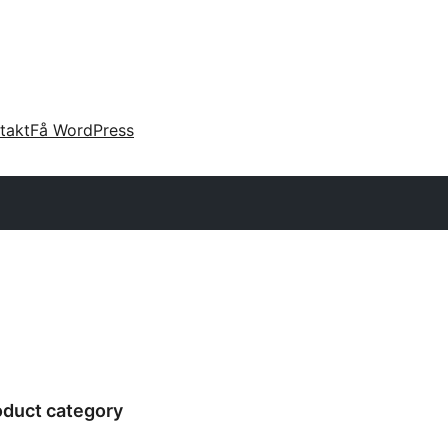
takt
Få WordPress
uct category