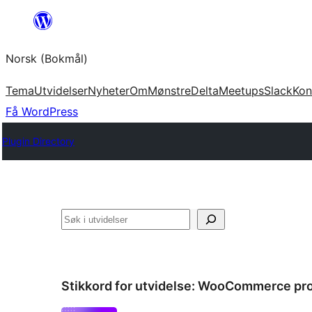
Hopp
til
Norsk (Bokmål)
innhold
Tema
Utvidelser
Nyheter
Om
Mønstre
Delta
Meetups
Slack
Kon
Få WordPress
Plugin Directory
Søk
Stikkord for utvidelse:
WooCommerce prod