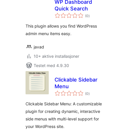
WP Dashboard
Quick Search
totale
(0
)
vurderinger
This plugin allows you find WordPress
admin menu items easy.
javad
10+ aktive installasjoner
Testet med 4.9.30
Clickable Sidebar
Menu
totale
(0
)
vurderinger
Clickable Sidebar Menu: A customizable
plugin for creating dynamic, interactive
side menus with multi-level support for
your WordPress site.