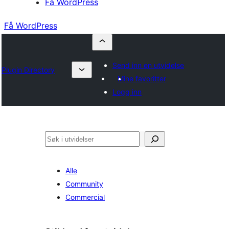
Få WordPress
Få WordPress
Send inn en utvidelse
Plugin Directory
Mine favoritter
Logg inn
Søk
Alle
Community
Commercial