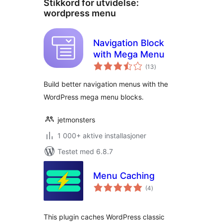
Stikkord for utvidelse:
wordpress menu
Navigation Block
with Mega Menu
totale
(13
)
vurderinger
Build better navigation menus with the
WordPress mega menu blocks.
jetmonsters
1 000+ aktive installasjoner
Testet med 6.8.7
Menu Caching
totale
(4
)
vurderinger
This plugin caches WordPress classic