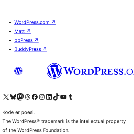
WordPress.com
↗
Matt
↗
bbPress
↗
BuddyPress
↗
Besøk vår konto på X
Visit our Bluesky account
Besøk vår Mastodon-konto
Visit our Threads account
Besøk vår Facebook-side
Besøk vår Instagram-konto
Besøk vår LinkedIn-konto
Visit our TikTok account
Visit our YouTube channel
Visit our Tumblr account
Kode er poesi.
The WordPress® trademark is the intellectual property
of the WordPress Foundation.