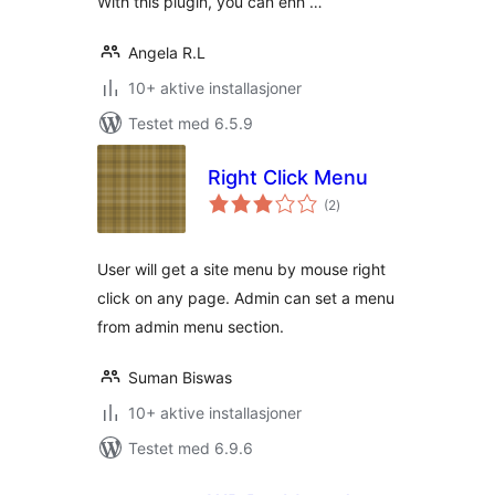
With this plugin, you can enh …
Angela R.L
10+ aktive installasjoner
Testet med 6.5.9
Right Click Menu
totale
(2
)
vurderinger
User will get a site menu by mouse right
click on any page. Admin can set a menu
from admin menu section.
Suman Biswas
10+ aktive installasjoner
Testet med 6.9.6