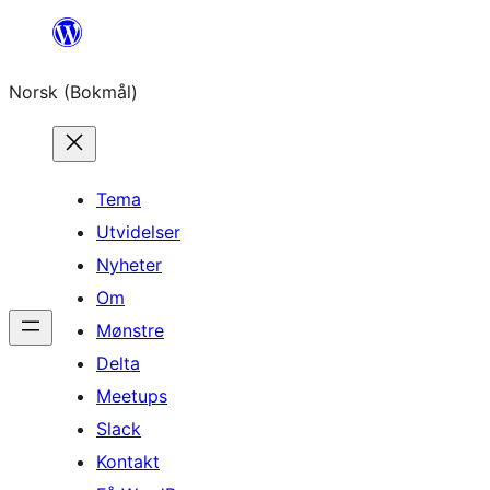
Hopp
til
Norsk (Bokmål)
innhold
Tema
Utvidelser
Nyheter
Om
Mønstre
Delta
Meetups
Slack
Kontakt