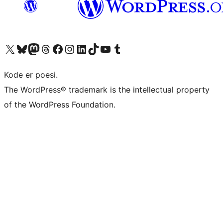
Besøk vår konto på X
Visit our Bluesky account
Besøk vår Mastodon-konto
Visit our Threads account
Besøk vår Facebook-side
Besøk vår Instagram-konto
Besøk vår LinkedIn-konto
Visit our TikTok account
Visit our YouTube channel
Visit our Tumblr account
Kode er poesi.
The WordPress® trademark is the intellectual property
of the WordPress Foundation.