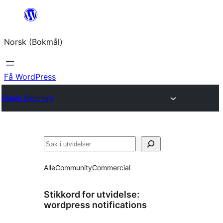
Hopp
til
Norsk (Bokmål)
innhold
Få WordPress
Plugin Directory
Søk
Alle
Community
Commercial
Stikkord for utvidelse:
wordpress notifications