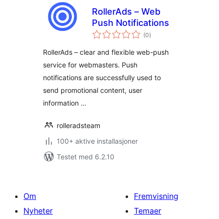
RollerAds – Web
Push Notifications
totale
(0
)
vurderinger
RollerAds – clear and flexible web-push
service for webmasters. Push
notifications are successfully used to
send promotional content, user
information …
rolleradsteam
100+ aktive installasjoner
Testet med 6.2.10
Om
Fremvisning
Nyheter
Temaer