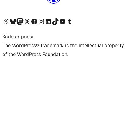
Besøk vår konto på X
Visit our Bluesky account
Besøk vår Mastodon-konto
Visit our Threads account
Besøk vår Facebook-side
Besøk vår Instagram-konto
Besøk vår LinkedIn-konto
Visit our TikTok account
Visit our YouTube channel
Visit our Tumblr account
Kode er poesi.
The WordPress® trademark is the intellectual property
of the WordPress Foundation.