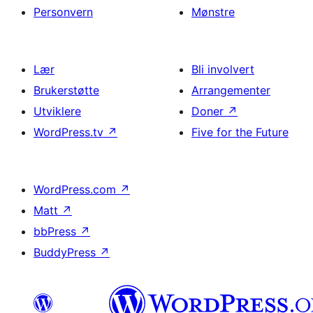
Personvern
Mønstre
Lær
Bli involvert
Brukerstøtte
Arrangementer
Utviklere
Doner
↗
WordPress.tv
↗
Five for the Future
WordPress.com
↗
Matt
↗
bbPress
↗
BuddyPress
↗