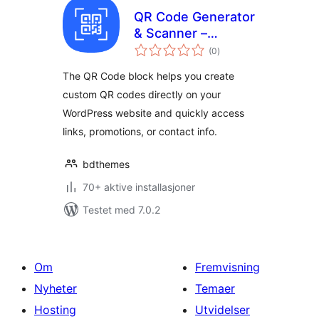
QR Code Generator
& Scanner –
totale
Dynamic QR Codes
(0
)
vurderinger
for WordPress
The QR Code block helps you create
custom QR codes directly on your
WordPress website and quickly access
links, promotions, or contact info.
bdthemes
70+ aktive installasjoner
Testet med 7.0.2
Om
Fremvisning
Nyheter
Temaer
Hosting
Utvidelser