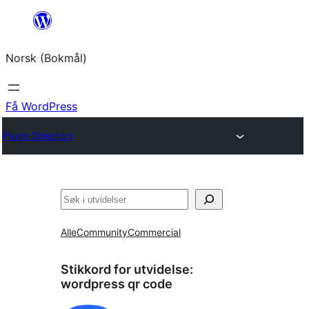
Hopp
til
Norsk (Bokmål)
innhold
Få WordPress
Plugin Directory
Søk
Alle
Community
Commercial
Stikkord for utvidelse:
wordpress qr code