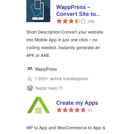
WappPress –
Convert Site to
totale
App Fast –
(39
)
vurderinger
WordPress to
Short Description:Convert your website
Mobile App Builder
into Mobile App in just one click – no
coding needed. Instantly generate an
APK or AAB.
WappPress
1 000+ aktive installasjoner
Testet med 7.1
Create my Apps
totale
(1
)
vurderinger
WP to App and WooCommerce to App is