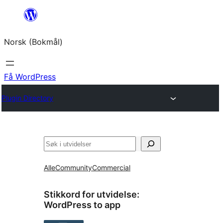
Hopp
til
Norsk (Bokmål)
innhold
Få WordPress
Plugin Directory
Søk
Alle
Community
Commercial
Stikkord for utvidelse:
WordPress to app