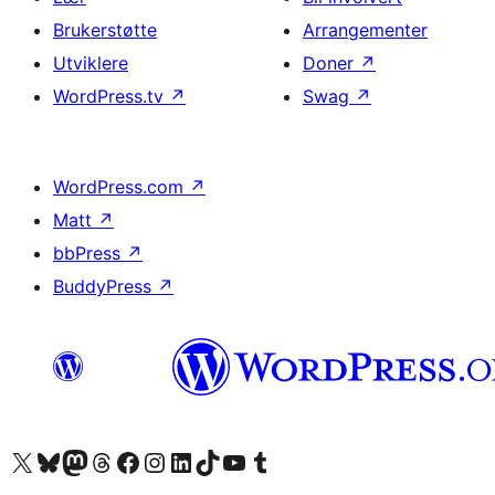
Brukerstøtte
Arrangementer
Utviklere
Doner
↗
WordPress.tv
↗
Swag
↗
WordPress.com
↗
Matt
↗
bbPress
↗
BuddyPress
↗
Besøk vår konto på X
Visit our Bluesky account
Besøk vår Mastodon-konto
Visit our Threads account
Besøk vår Facebook-side
Besøk vår Instagram-konto
Besøk vår LinkedIn-konto
Visit our TikTok account
Visit our YouTube channel
Visit our Tumblr account