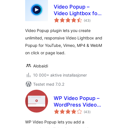
Video Popup –
Video Lightbox for
totale
YouTube, Vimeo &
(43
)
vurderinger
MP4
Video Popup plugin lets you create
unlimited, responsive Video Lightbox and
Popup for YouTube, Vimeo, MP4 & WebM
on click or page load.
Alobaidi
10 000+ aktive installasjoner
Testet med 7.0.2
WP Video Popup –
WordPress Video
totale
Lightbox for
(43
)
vurderinger
YouTube, Rumble &
WP Video Popup lets you add a
Vimeo