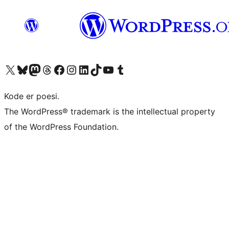
Besøk vår konto på X
Visit our Bluesky account
Besøk vår Mastodon-konto
Visit our Threads account
Besøk vår Facebook-side
Besøk vår Instagram-konto
Besøk vår LinkedIn-konto
Visit our TikTok account
Visit our YouTube channel
Visit our Tumblr account
Kode er poesi.
The WordPress® trademark is the intellectual property
of the WordPress Foundation.