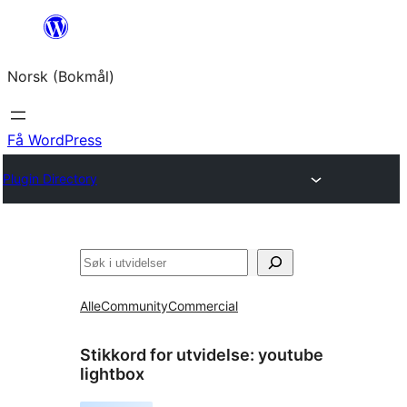
Hopp
til
Norsk (Bokmål)
innhold
Få WordPress
Plugin Directory
Søk
Alle
Community
Commercial
Stikkord for utvidelse:
youtube
lightbox