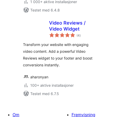
1 000+ aktive installasjoner
Testet med 6.4.8
Video Reviews /
Video Widget
totale
(4
)
vurderinger
Transform your website with engaging
video content. Add a powerful Video
Reviews widget to your footer and boost
conversions instantly.
aharonyan
100+ aktive installasjoner
Testet med 6.7.5
Om
Fremvisning