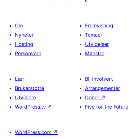
Om
Fremvisning
Nyheter
Temaer
Hosting
Utvidelser
Personvern
Mønstre
Lær
Bli involvert
Brukerstøtte
Arrangementer
Utviklere
Doner
↗
WordPress.tv
↗
Five for the Future
WordPress.com
↗