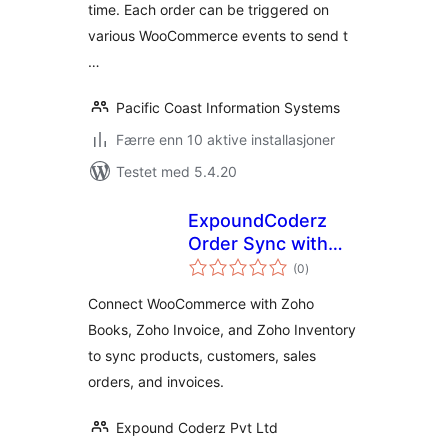
time. Each order can be triggered on
various WooCommerce events to send t
…
Pacific Coast Information Systems
Færre enn 10 aktive installasjoner
Testet med 5.4.20
ExpoundCoderz
Order Sync with
totale
Zoho for
(0
)
vurderinger
WooCommerce
Connect WooCommerce with Zoho
Books, Zoho Invoice, and Zoho Inventory
to sync products, customers, sales
orders, and invoices.
Expound Coderz Pvt Ltd