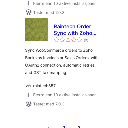
Færre enn 10 aktive installasjoner
Testet med 7.0.3
Raintech Order
Sync with Zoho
totale
Books for
(0
)
vurderinger
WooCommerce
Sync WooCommerce orders to Zoho
Books as Invoices or Sales Orders, with
OAuth2 connection, automatic retries,
and GST tax mapping.
raintech357
Færre enn 10 aktive installasjoner
Testet med 7.0.3
Sidepaginering
1
2