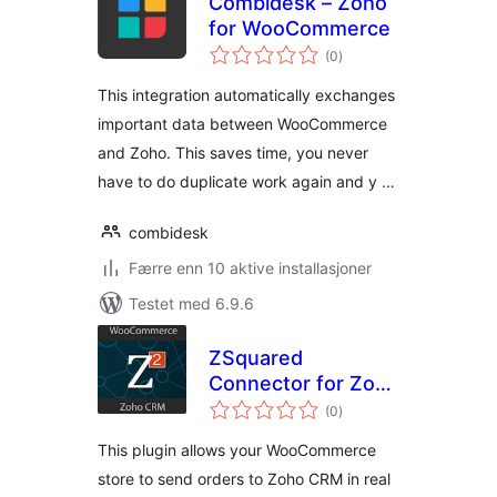
Combidesk – Zoho
for WooCommerce
totale
(0
)
vurderinger
This integration automatically exchanges
important data between WooCommerce
and Zoho. This saves time, you never
have to do duplicate work again and y …
combidesk
Færre enn 10 aktive installasjoner
Testet med 6.9.6
ZSquared
Connector for Zoho
totale
CRM
(0
)
vurderinger
This plugin allows your WooCommerce
store to send orders to Zoho CRM in real