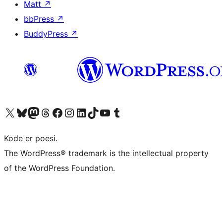
Matt
↗
bbPress
↗
BuddyPress
↗
Besøk vår konto på X
Visit our Bluesky account
Besøk vår Mastodon-konto
Visit our Threads account
Besøk vår Facebook-side
Besøk vår Instagram-konto
Besøk vår LinkedIn-konto
Visit our TikTok account
Visit our YouTube channel
Visit our Tumblr account
Kode er poesi.
The WordPress® trademark is the intellectual property
of the WordPress Foundation.