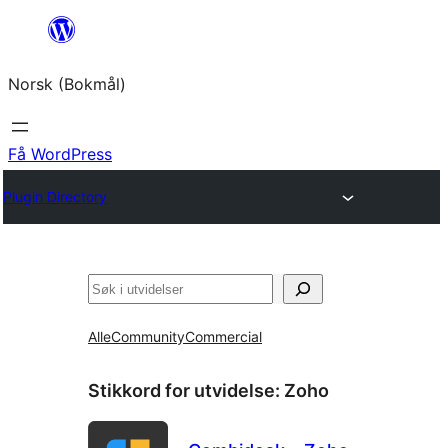
Hopp
til
Norsk (Bokmål)
innhold
Få WordPress
Plugin Directory
Søk
Alle
Community
Commercial
Stikkord for utvidelse:
Zoho