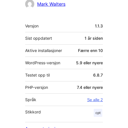
Mark Walters
Meta
Versjon
1.1.3
Sist oppdatert
1 år
siden
Aktive installasjoner
Færre enn 10
WordPress-versjon
5.9 eller nyere
Testet opp til
6.8.7
PHP-versjon
7.4 eller nyere
Språk
Se alle 2
Stikkord
cpt