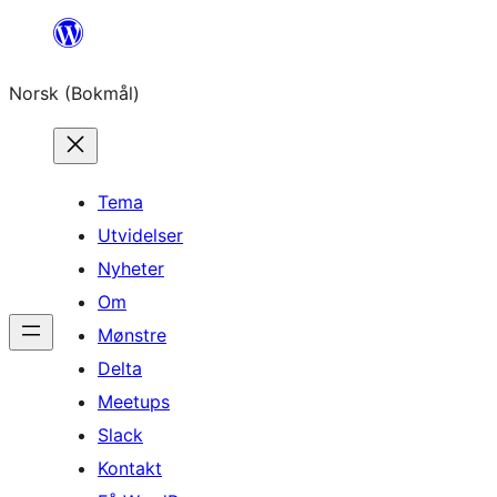
Hopp
til
Norsk (Bokmål)
innhold
Tema
Utvidelser
Nyheter
Om
Mønstre
Delta
Meetups
Slack
Kontakt