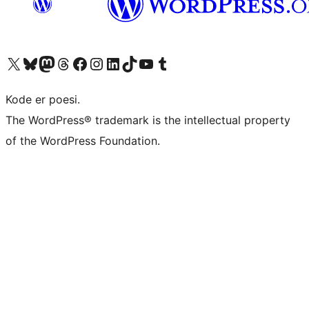
Besøk vår konto på X
Visit our Bluesky account
Besøk vår Mastodon-konto
Visit our Threads account
Besøk vår Facebook-side
Besøk vår Instagram-konto
Besøk vår LinkedIn-konto
Visit our TikTok account
Visit our YouTube channel
Visit our Tumblr account
Kode er poesi.
The WordPress® trademark is the intellectual property
of the WordPress Foundation.