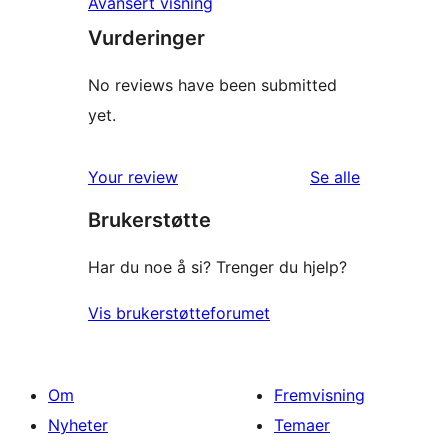
Avansert visning
Vurderinger
No reviews have been submitted
yet.
omtalene
Your review
Se alle
Brukerstøtte
Har du noe å si? Trenger du hjelp?
Vis brukerstøtteforumet
Om
Fremvisning
Nyheter
Temaer