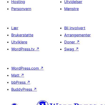
Hosting
Utvidelser
Personvern
Mønstre
Lær
Bli involvert
Brukerstøtte
Arrangementer
Utviklere
Doner
↗
WordPress.tv
↗
Swag
↗
WordPress.com
↗
Matt
↗
bbPress
↗
BuddyPress
↗