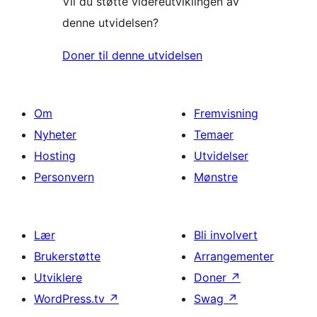
Vil du støtte videreutviklingen av
denne utvidelsen?
Doner til denne utvidelsen
Om
Fremvisning
Nyheter
Temaer
Hosting
Utvidelser
Personvern
Mønstre
Lær
Bli involvert
Brukerstøtte
Arrangementer
Utviklere
Doner
↗
WordPress.tv
↗
Swag
↗