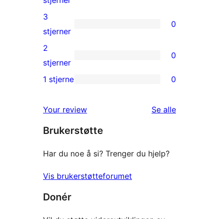
stjerner
review
4-
3
0
star
0
stjerner
reviews
3-
2
0
star
0
stjerner
reviews
2-
1 stjerne
0
0
star
1-
reviews
omtalene
Your review
Se alle
star
Brukerstøtte
reviews
Har du noe å si? Trenger du hjelp?
Vis brukerstøtteforumet
Donér