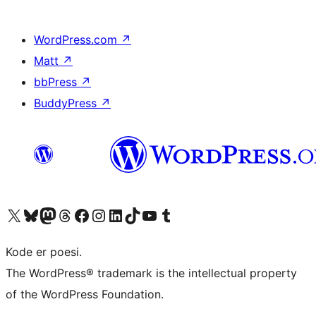
WordPress.com
↗
Matt
↗
bbPress
↗
BuddyPress
↗
Besøk vår konto på X
Visit our Bluesky account
Besøk vår Mastodon-konto
Visit our Threads account
Besøk vår Facebook-side
Besøk vår Instagram-konto
Besøk vår LinkedIn-konto
Visit our TikTok account
Visit our YouTube channel
Visit our Tumblr account
Kode er poesi.
The WordPress® trademark is the intellectual property
of the WordPress Foundation.