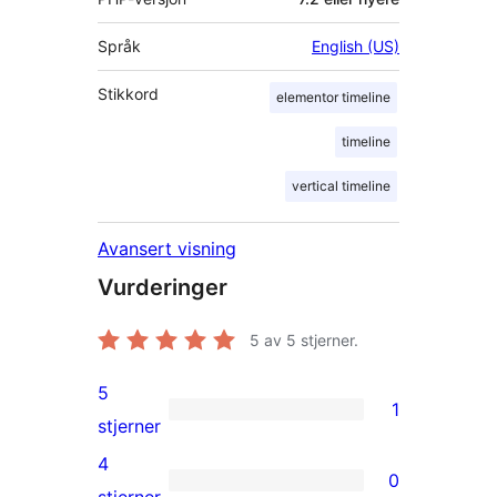
Språk
English (US)
Stikkord
elementor timeline
timeline
vertical timeline
Avansert visning
Vurderinger
5
av 5 stjerner.
5
1
1
stjerner
5-
4
0
star
0