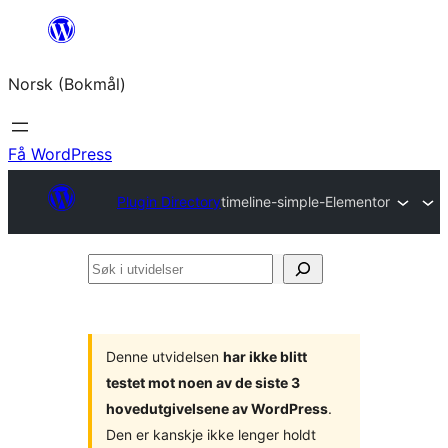
Hopp
til
Norsk (Bokmål)
innhold
Få WordPress
Plugin Directory
timeline-simple-Elementor
Søk
i
utvidelser
Denne utvidelsen
har ikke blitt
testet mot noen av de siste 3
hovedutgivelsene av WordPress
.
Den er kanskje ikke lenger holdt