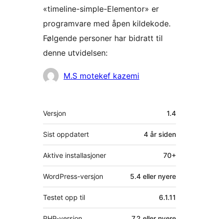
«timeline-simple-Elementor» er
programvare med åpen kildekode.
Følgende personer har bidratt til
denne utvidelsen:
Bidragsytere
M.S motekef kazemi
Meta
Versjon
1.4
Sist oppdatert
4 år
siden
Aktive installasjoner
70+
WordPress-versjon
5.4 eller nyere
Testet opp til
6.1.11
PHP-versjon
7.2 eller nyere