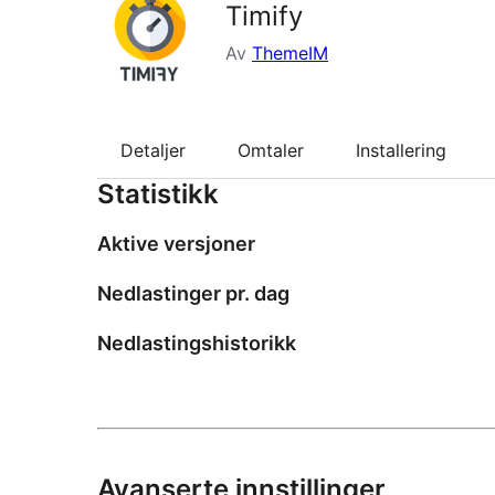
Timify
Av
ThemeIM
Detaljer
Omtaler
Installering
Statistikk
Aktive versjoner
Nedlastinger pr. dag
Nedlastingshistorikk
Avanserte innstillinger