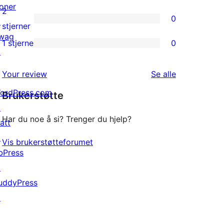
reviews
oner
3-
2
0
↗
star
0
stjerner
wag
reviews
2-
1 stjerne
0
0
↗
star
1-
reviews
omtalene
Your review
Se alle
star
ordPress.com
Brukerstøtte
reviews
↗
Har du noe å si? Trenger du hjelp?
att
↗
Vis brukerstøtteforumet
bPress
↗
uddyPress
↗