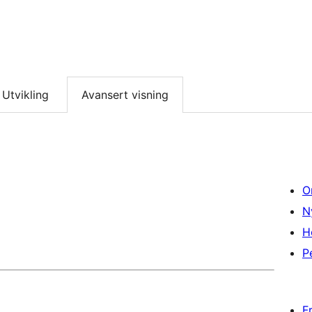
Utvikling
Avansert visning
O
N
H
P
F