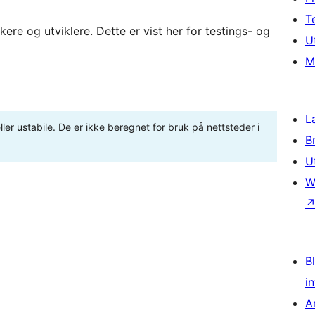
T
re og utviklere. Dette er vist her for testings- og
U
M
L
ler ustabile. De er ikke beregnet for bruk på nettsteder i
B
U
W
Bl
i
A