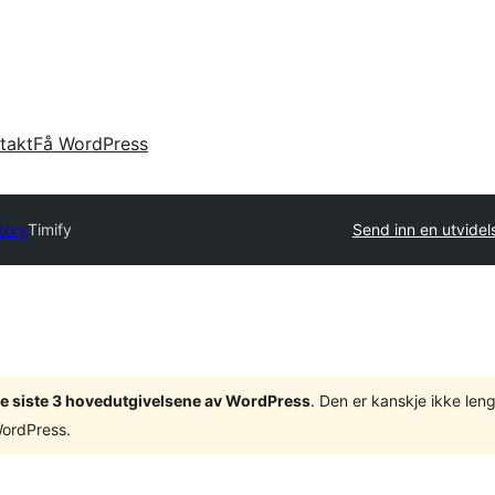
takt
Få WordPress
tory
Timify
Send inn en utvidel
v de siste 3 hovedutgivelsene av WordPress
. Den er kanskje ikke leng
WordPress.