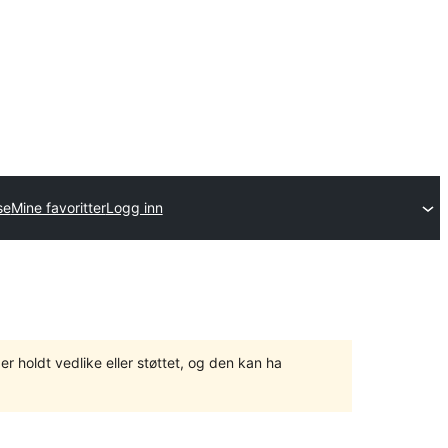
se
Mine favoritter
Logg inn
er holdt vedlike eller støttet, og den kan ha