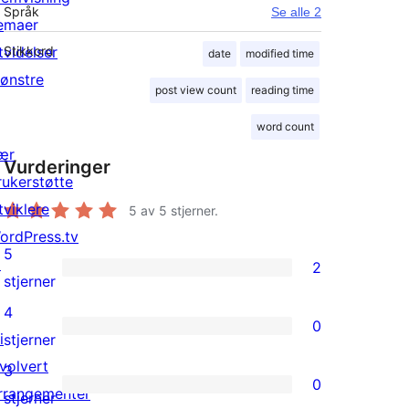
Språk
Se alle 2
emaer
tvidelser
Stikkord
date
modified time
ønstre
post view count
reading time
word count
ær
Vurderinger
rukerstøtte
tviklere
5
av 5 stjerner.
ordPress.tv
5
↗
2
2
stjerner
5-
4
0
star
0
i
stjerner
reviews
4-
nvolvert
3
0
star
rrangementer
0
stjerner