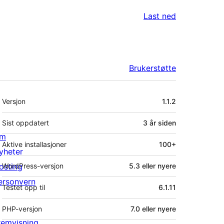
Last ned
Brukerstøtte
Meta
Versjon
1.1.2
Sist oppdatert
3 år
siden
m
Aktive installasjoner
100+
yheter
osting
WordPress-versjon
5.3 eller nyere
ersonvern
Testet opp til
6.1.11
PHP-versjon
7.0 eller nyere
remvisning