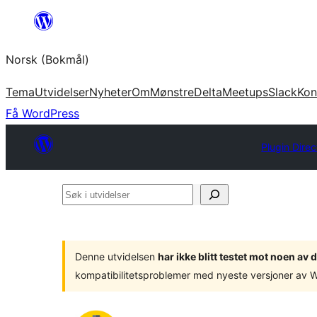
Hopp
til
Norsk (Bokmål)
innhold
Tema
Utvidelser
Nyheter
Om
Mønstre
Delta
Meetups
Slack
Kon
Få WordPress
Plugin Direc
Søk
i
utvidelser
Denne utvidelsen
har ikke blitt testet mot noen a
kompatibilitetsproblemer med nyeste versjoner av 