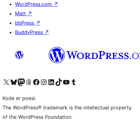
WordPress.com
↗
Matt
↗
bbPress
↗
BuddyPress
↗
Besøk vår konto på X
Visit our Bluesky account
Besøk vår Mastodon-konto
Visit our Threads account
Besøk vår Facebook-side
Besøk vår Instagram-konto
Besøk vår LinkedIn-konto
Visit our TikTok account
Visit our YouTube channel
Visit our Tumblr account
Kode er poesi.
The WordPress® trademark is the intellectual property
of the WordPress Foundation.