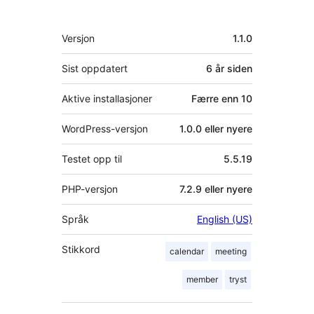
Meta
Versjon
1.1.0
Sist oppdatert
6 år
siden
Aktive installasjoner
Færre enn 10
WordPress-versjon
1.0.0 eller nyere
Testet opp til
5.5.19
PHP-versjon
7.2.9 eller nyere
Språk
English (US)
Stikkord
calendar
meeting
member
tryst