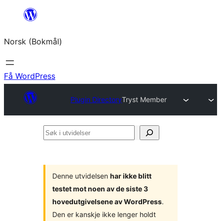
Hopp
til
Norsk (Bokmål)
innhold
Få WordPress
Plugin Directory
Tryst Member
Søk
i
utvidelser
Denne utvidelsen
har ikke blitt
testet mot noen av de siste 3
hovedutgivelsene av WordPress
.
Den er kanskje ikke lenger holdt