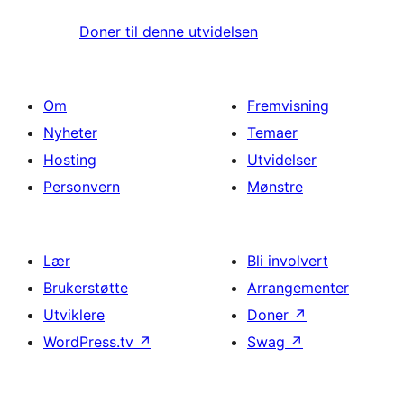
Doner til denne utvidelsen
Om
Fremvisning
Nyheter
Temaer
Hosting
Utvidelser
Personvern
Mønstre
Lær
Bli involvert
Brukerstøtte
Arrangementer
Utviklere
Doner
↗
WordPress.tv
↗
Swag
↗