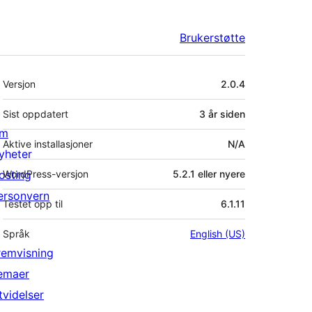
Brukerstøtte
Meta
Versjon
2.0.4
Sist oppdatert
3 år
siden
m
Aktive installasjoner
N/A
yheter
osting
WordPress-versjon
5.2.1 eller nyere
ersonvern
Testet opp til
6.1.11
Språk
English (US)
remvisning
emaer
tvidelser