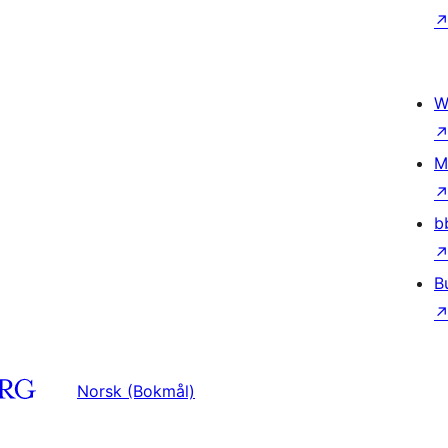
W
M
b
B
Norsk (Bokmål)