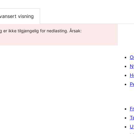
vansert visning
 er ikke tilgjengelig for nedlasting. Årsak:
O
N
H
P
F
T
U