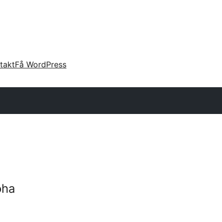
takt
Få WordPress
oha