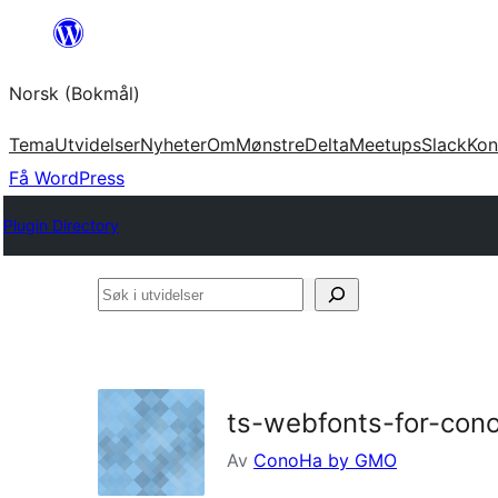
Hopp
til
Norsk (Bokmål)
innhold
Tema
Utvidelser
Nyheter
Om
Mønstre
Delta
Meetups
Slack
Kon
Få WordPress
Plugin Directory
Søk
i
utvidelser
ts-webfonts-for-con
Av
ConoHa by GMO