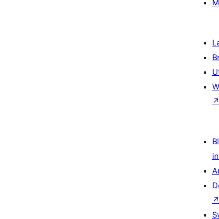
M
L
B
U
W
Bl
i
A
D
S