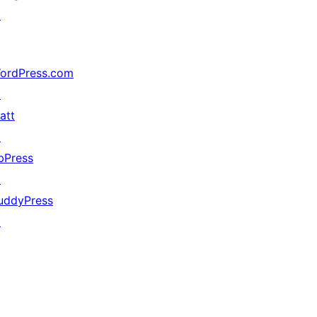
↗
ordPress.com
↗
att
↗
bPress
↗
uddyPress
↗