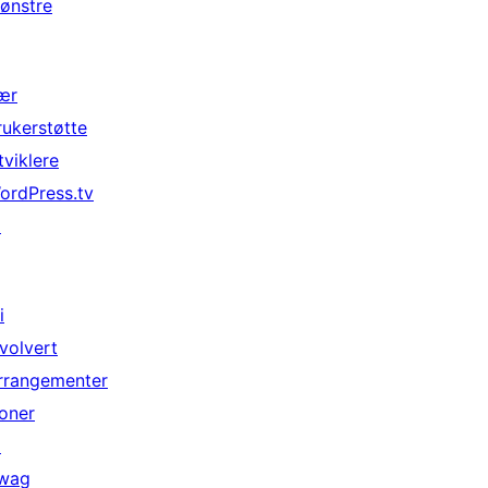
ønstre
ær
rukerstøtte
tviklere
ordPress.tv
↗
i
nvolvert
rrangementer
oner
↗
wag