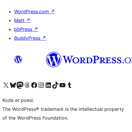
WordPress.com
↗
Matt
↗
bbPress
↗
BuddyPress
↗
Besøk vår konto på X
Visit our Bluesky account
Besøk vår Mastodon-konto
Visit our Threads account
Besøk vår Facebook-side
Besøk vår Instagram-konto
Besøk vår LinkedIn-konto
Visit our TikTok account
Visit our YouTube channel
Visit our Tumblr account
Kode er poesi.
The WordPress® trademark is the intellectual property
of the WordPress Foundation.