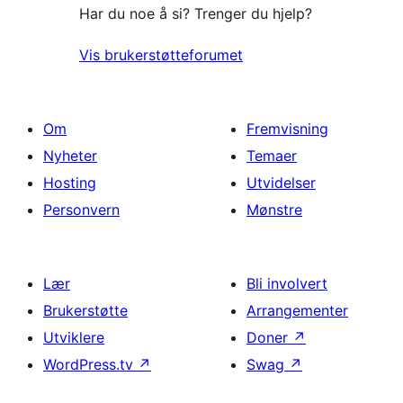
Har du noe å si? Trenger du hjelp?
Vis brukerstøtteforumet
Om
Fremvisning
Nyheter
Temaer
Hosting
Utvidelser
Personvern
Mønstre
Lær
Bli involvert
Brukerstøtte
Arrangementer
Utviklere
Doner
↗
WordPress.tv
↗
Swag
↗