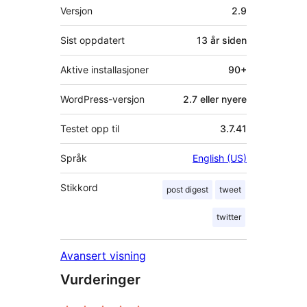
Meta
Versjon
2.9
Sist oppdatert
13 år
siden
Aktive installasjoner
90+
WordPress-versjon
2.7 eller nyere
Testet opp til
3.7.41
Språk
English (US)
Stikkord
post digest
tweet
twitter
Avansert visning
Vurderinger