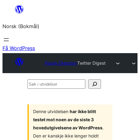
Hopp
til
Norsk (Bokmål)
innhold
Få WordPress
Plugin Directory
Twitter Digest
Søk
i
utvidelser
Denne utvidelsen
har ikke blitt
testet mot noen av de siste 3
hovedutgivelsene av WordPress
.
Den er kanskje ikke lenger holdt