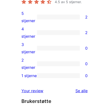
4.5
av 5 stjerner.
5
2
2
stjerner
5-
4
2
star
2
stjerner
reviews
4-
3
0
star
0
stjerner
reviews
3-
2
0
star
0
stjerner
reviews
2-
1 stjerne
0
0
star
1-
reviews
omtalene
Your review
Se alle
star
Brukerstøtte
reviews