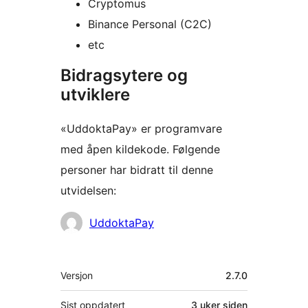
Cryptomus
Binance Personal (C2C)
etc
Bidragsytere og
utviklere
«UddoktaPay» er programvare
med åpen kildekode. Følgende
personer har bidratt til denne
utvidelsen:
Bidragsytere
UddoktaPay
Meta
Versjon
2.7.0
Sist oppdatert
3 uker
siden