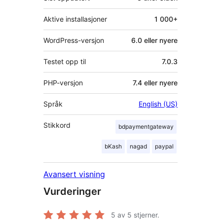
Aktive installasjoner
1 000+
WordPress-versjon
6.0 eller nyere
Testet opp til
7.0.3
PHP-versjon
7.4 eller nyere
Språk
English (US)
Stikkord
bdpaymentgateway
bKash
nagad
paypal
Avansert visning
Vurderinger
5
av 5 stjerner.