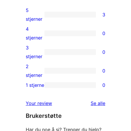
5
3
3
stjerner
5-
4
0
star
0
stjerner
reviews
4-
3
0
star
0
stjerner
reviews
3-
2
0
star
0
stjerner
reviews
2-
1 stjerne
0
0
star
1-
reviews
omtalene
Your review
Se alle
star
Brukerstøtte
reviews
Har du noe å si? Trenger du hjelp?