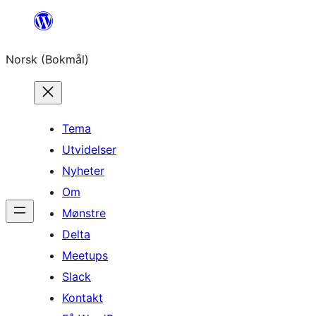
Hopp
til
Norsk (Bokmål)
innhold
Tema
Utvidelser
Nyheter
Om
Mønstre
Delta
Meetups
Slack
Kontakt