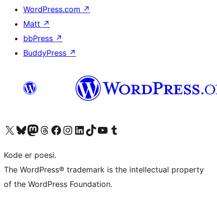
WordPress.com
↗
Matt
↗
bbPress
↗
BuddyPress
↗
Besøk vår konto på X
Visit our Bluesky account
Besøk vår Mastodon-konto
Visit our Threads account
Besøk vår Facebook-side
Besøk vår Instagram-konto
Besøk vår LinkedIn-konto
Visit our TikTok account
Visit our YouTube channel
Visit our Tumblr account
Kode er poesi.
The WordPress® trademark is the intellectual property
of the WordPress Foundation.