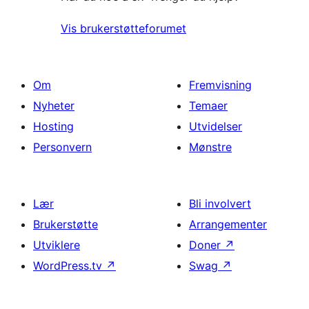
Vis brukerstøtteforumet
Om
Fremvisning
Nyheter
Temaer
Hosting
Utvidelser
Personvern
Mønstre
Lær
Bli involvert
Brukerstøtte
Arrangementer
Utviklere
Doner
↗
WordPress.tv
↗
Swag
↗