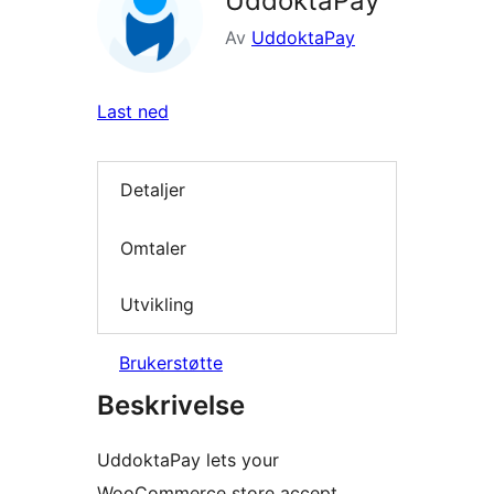
UddoktaPay
Av
UddoktaPay
Last ned
Detaljer
Omtaler
Utvikling
Brukerstøtte
Beskrivelse
UddoktaPay lets your
WooCommerce store accept