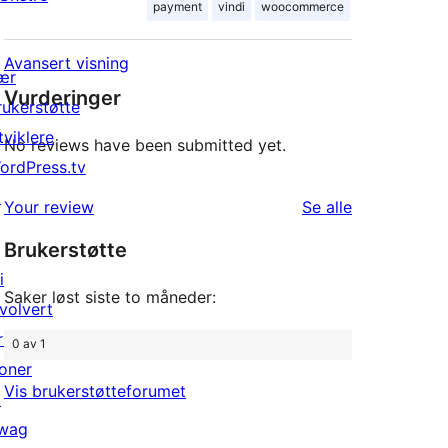
payment
vindi
woocommerce
Avansert visning
ær
Vurderinger
rukerstøtte
tviklere
No reviews have been submitted yet.
ordPress.tv
↗
omtalene
Your review
Se alle
Brukerstøtte
i
Saker løst siste to måneder:
nvolvert
rrangementer
0 av 1
oner
Vis brukerstøtteforumet
↗
wag