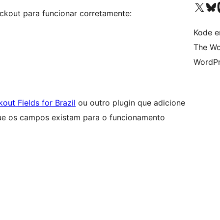
Besøk vår konto på X
Visit ou
Be
ckout para funcionar corretamente:
Kode er
The Wo
WordPr
t Fields for Brazil
ou outro plugin que adicione
que os campos existam para o funcionamento