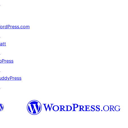
↗
ordPress.com
↗
att
↗
bPress
↗
uddyPress
↗