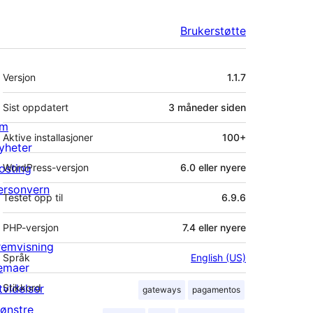
Brukerstøtte
Meta
Versjon
1.1.7
Sist oppdatert
3 måneder
siden
m
Aktive installasjoner
100+
yheter
osting
WordPress-versjon
6.0 eller nyere
ersonvern
Testet opp til
6.9.6
PHP-versjon
7.4 eller nyere
remvisning
Språk
English (US)
emaer
tvidelser
Stikkord
gateways
pagamentos
ønstre