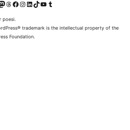
r Bluesky account
søk vår Mastodon-konto
Visit our Threads account
Besøk vår Facebook-side
Besøk vår Instagram-konto
Besøk vår LinkedIn-konto
Visit our TikTok account
Visit our YouTube channel
Visit our Tumblr account
 poesi.
rdPress® trademark is the intellectual property of the
ess Foundation.