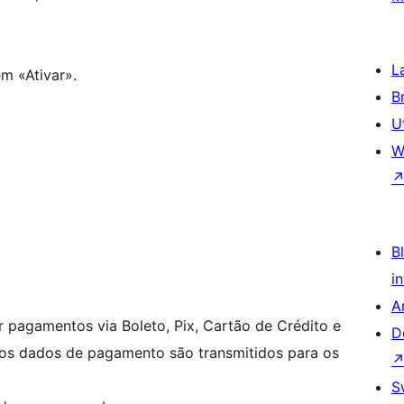
L
em «Ativar».
B
U
W
Bl
i
A
ar pagamentos via Boleto, Pix, Cartão de Crédito e
D
, os dados de pagamento são transmitidos para os
S