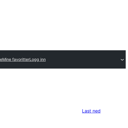
se
Mine favoritter
Logg inn
Last ned