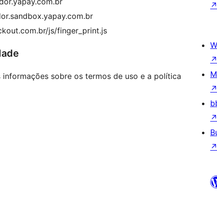
ador.yapay.com.br
dor.sandbox.yapay.com.br
ckout.com.br/js/finger_print.js
W
dade
M
s informações sobre os termos de uso e a política
b
B