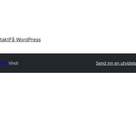
takt
Få WordPress
ctory
Vindi
Send inn en utvidel