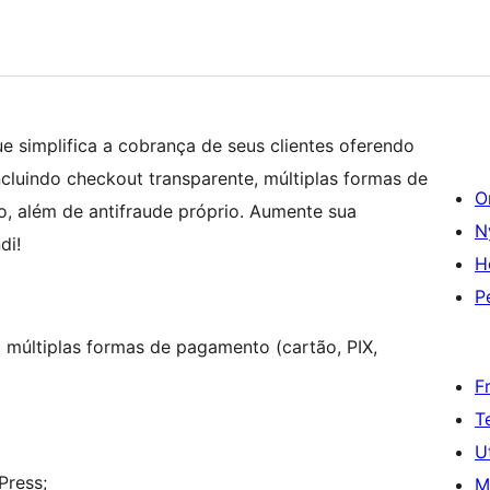
e simplifica a cobrança de seus clientes oferendo
cluindo checkout transparente, múltiplas formas de
O
ão, além de antifraude próprio. Aumente sua
N
di!
H
P
m múltiplas formas de pagamento (cartão, PIX,
F
T
U
Press;
M