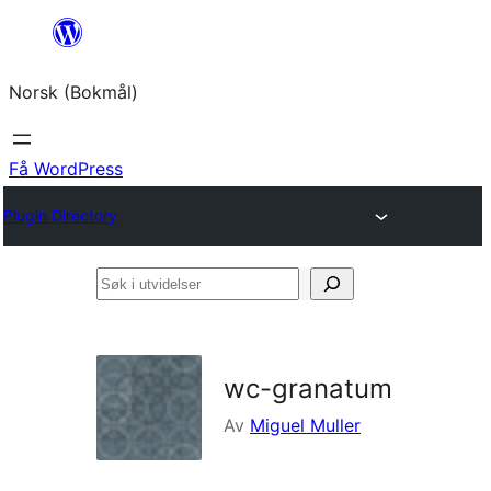
Hopp
til
Norsk (Bokmål)
innhold
Få WordPress
Plugin Directory
Søk
i
utvidelser
wc-granatum
Av
Miguel Muller