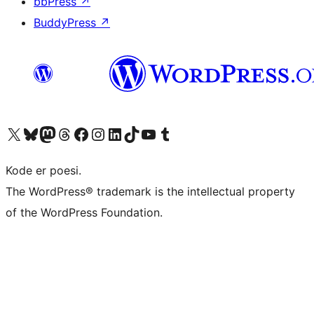
bbPress
↗
BuddyPress
↗
Besøk vår konto på X
Visit our Bluesky account
Besøk vår Mastodon-konto
Visit our Threads account
Besøk vår Facebook-side
Besøk vår Instagram-konto
Besøk vår LinkedIn-konto
Visit our TikTok account
Visit our YouTube channel
Visit our Tumblr account
Kode er poesi.
The WordPress® trademark is the intellectual property
of the WordPress Foundation.