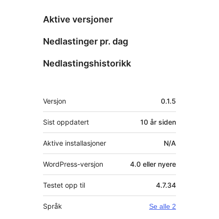
Aktive versjoner
Nedlastinger pr. dag
Nedlastingshistorikk
Meta
Versjon
0.1.5
Sist oppdatert
10 år
siden
Aktive installasjoner
N/A
WordPress-versjon
4.0 eller nyere
Testet opp til
4.7.34
Språk
Se alle 2