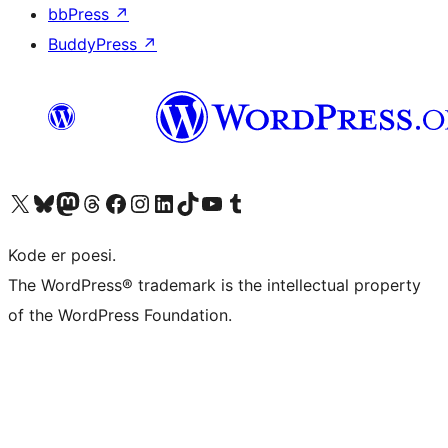
bbPress
↗
BuddyPress
↗
Besøk vår konto på X
Visit our Bluesky account
Besøk vår Mastodon-konto
Visit our Threads account
Besøk vår Facebook-side
Besøk vår Instagram-konto
Besøk vår LinkedIn-konto
Visit our TikTok account
Visit our YouTube channel
Visit our Tumblr account
Kode er poesi.
The WordPress® trademark is the intellectual property
of the WordPress Foundation.