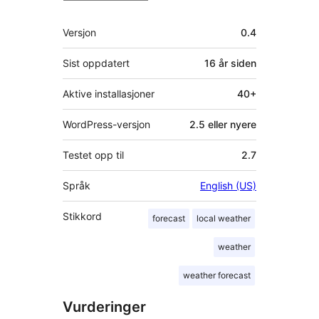
Meta
Versjon
0.4
Sist oppdatert
16 år
siden
Aktive installasjoner
40+
WordPress-versjon
2.5 eller nyere
Testet opp til
2.7
Språk
English (US)
Stikkord
forecast
local weather
weather
weather forecast
Vurderinger