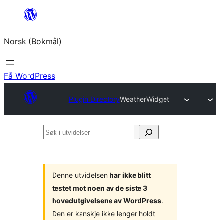
Hopp
til
Norsk (Bokmål)
innhold
Få WordPress
Plugin Directory
WeatherWidget
Søk
i
utvidelser
Denne utvidelsen
har ikke blitt
testet mot noen av de siste 3
hovedutgivelsene av WordPress
.
Den er kanskje ikke lenger holdt