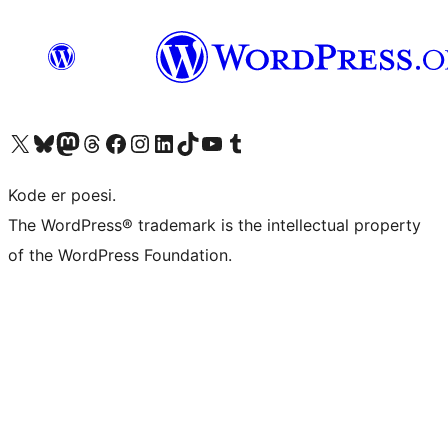
Besøk vår konto på X
Visit our Bluesky account
Besøk vår Mastodon-konto
Visit our Threads account
Besøk vår Facebook-side
Besøk vår Instagram-konto
Besøk vår LinkedIn-konto
Visit our TikTok account
Visit our YouTube channel
Visit our Tumblr account
Kode er poesi.
The WordPress® trademark is the intellectual property
of the WordPress Foundation.