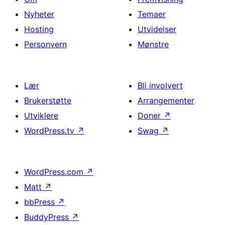
Nyheter
Temaer
Hosting
Utvidelser
Personvern
Mønstre
Lær
Bli involvert
Brukerstøtte
Arrangementer
Utviklere
Doner
↗
WordPress.tv
↗
Swag
↗
WordPress.com
↗
Matt
↗
bbPress
↗
BuddyPress
↗