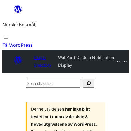
Hopp
til
Norsk (Bokmål)
innhold
Få WordPress
Plugin
WebYard Custom Notification
Directory
Display
Søk
i
utvidelser
Denne utvidelsen
har ikke blitt
testet mot noen av de siste 3
hovedutgivelsene av WordPress
.