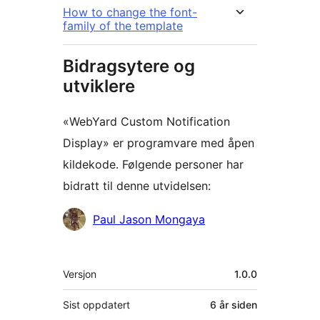
How to change the font-
family of the template
Bidragsytere og
utviklere
«WebYard Custom Notification
Display» er programvare med åpen
kildekode. Følgende personer har
bidratt til denne utvidelsen:
Bidragsytere
Paul Jason Mongaya
Meta
Versjon
1.0.0
Sist oppdatert
6 år
siden