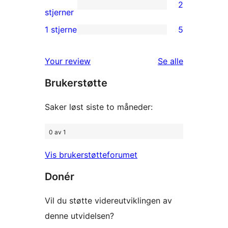
2
star
2
stjerner
reviews
2-
1 stjerne
5
5
star
1-
reviews
omtalene
Your review
Se alle
star
Brukerstøtte
reviews
Saker løst siste to måneder:
0 av 1
Vis brukerstøtteforumet
Donér
Vil du støtte videreutviklingen av
denne utvidelsen?