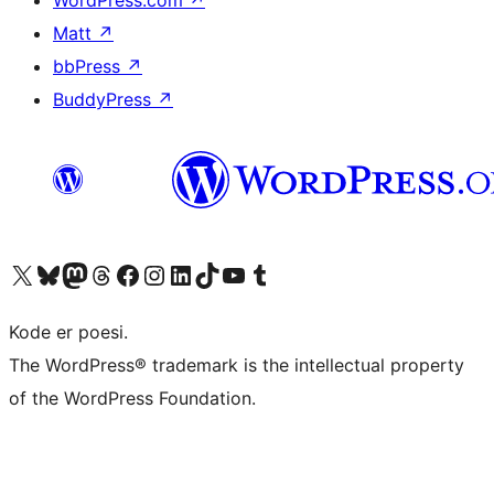
Matt
↗
bbPress
↗
BuddyPress
↗
Besøk vår konto på X
Visit our Bluesky account
Besøk vår Mastodon-konto
Visit our Threads account
Besøk vår Facebook-side
Besøk vår Instagram-konto
Besøk vår LinkedIn-konto
Visit our TikTok account
Visit our YouTube channel
Visit our Tumblr account
Kode er poesi.
The WordPress® trademark is the intellectual property
of the WordPress Foundation.