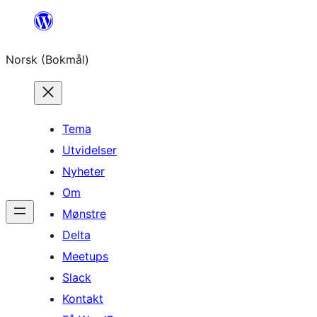
Hopp
til
Norsk (Bokmål)
innhold
Tema
Utvidelser
Nyheter
Om
Mønstre
Delta
Meetups
Slack
Kontakt