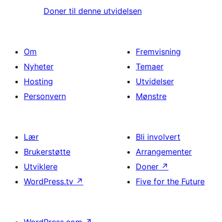
Doner til denne utvidelsen
Om
Fremvisning
Nyheter
Temaer
Hosting
Utvidelser
Personvern
Mønstre
Lær
Bli involvert
Brukerstøtte
Arrangementer
Utviklere
Doner
↗
WordPress.tv
↗
Five for the Future
WordPress.com
↗