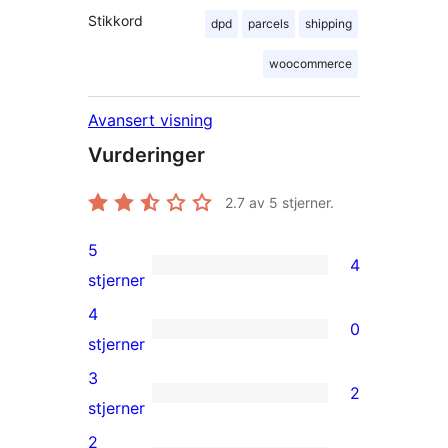
Stikkord
dpd
parcels
shipping
woocommerce
Avansert visning
Vurderinger
2.7
av 5 stjerner.
5
4
4
stjerner
5-
4
0
star
0
stjerner
reviews
4-
3
2
star
2
stjerner
reviews
3-
2