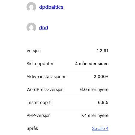
Bidragsytere
dpdbaltics
dpd
Meta
Versjon
1.2.91
Sist oppdatert
4 måneder
siden
Aktive installasjoner
2 000+
WordPress-versjon
6.0 eller nyere
Testet opp til
6.9.5
PHP-versjon
7.4 eller nyere
Språk
Se alle 4