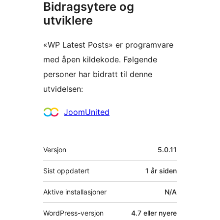
Bidragsytere og
utviklere
«WP Latest Posts» er programvare
med åpen kildekode. Følgende
personer har bidratt til denne
utvidelsen:
Bidragsytere
JoomUnited
Meta
Versjon
5.0.11
Sist oppdatert
1 år
siden
Aktive installasjoner
N/A
WordPress-versjon
4.7 eller nyere