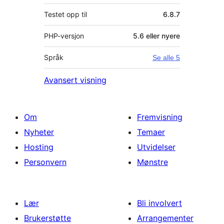
Testet opp til
6.8.7
PHP-versjon
5.6 eller nyere
Språk
Se alle 5
Avansert visning
Om
Fremvisning
Nyheter
Temaer
Hosting
Utvidelser
Personvern
Mønstre
Lær
Bli involvert
Brukerstøtte
Arrangementer