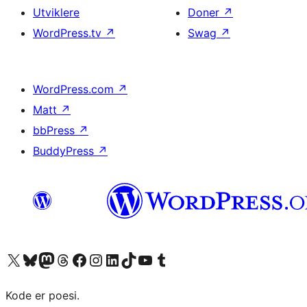
Utviklere
Doner
↗
WordPress.tv
↗
Swag
↗
WordPress.com
↗
Matt
↗
bbPress
↗
BuddyPress
↗
Besøk vår konto på X
Visit our Bluesky account
Besøk vår Mastodon-konto
Visit our Threads account
Besøk vår Facebook-side
Besøk vår Instagram-konto
Besøk vår LinkedIn-konto
Visit our TikTok account
Visit our YouTube channel
Visit our Tumblr account
Kode er poesi.