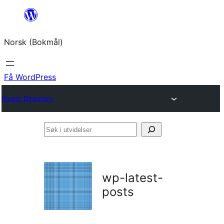
Hopp
til
Norsk (Bokmål)
innhold
Få WordPress
Plugin Directory
Søk
i
utvidelser
wp-latest-
posts