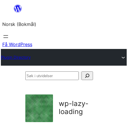
Hopp
til
Norsk (Bokmål)
innhold
Få WordPress
Plugin Directory
Søk
i
utvidelser
wp-lazy-
loading