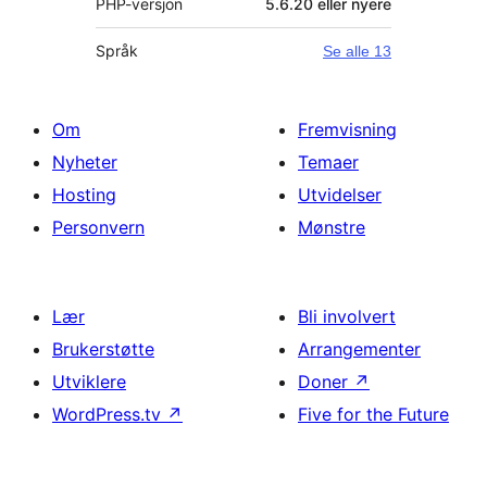
PHP-versjon
5.6.20 eller nyere
Språk
Se alle 13
Om
Fremvisning
Nyheter
Temaer
Hosting
Utvidelser
Personvern
Mønstre
Lær
Bli involvert
Brukerstøtte
Arrangementer
Utviklere
Doner
↗
WordPress.tv
↗
Five for the Future