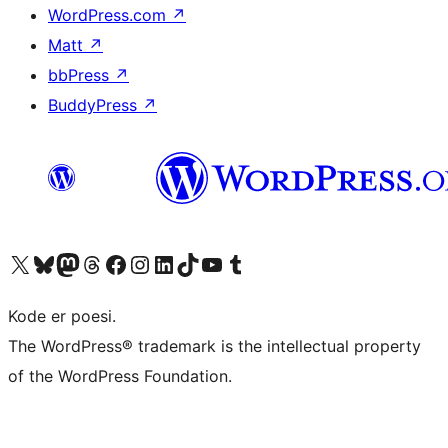
WordPress.com
↗
Matt
↗
bbPress
↗
BuddyPress
↗
Besøk vår konto på X
Visit our Bluesky account
Besøk vår Mastodon-konto
Visit our Threads account
Besøk vår Facebook-side
Besøk vår Instagram-konto
Besøk vår LinkedIn-konto
Visit our TikTok account
Visit our YouTube channel
Visit our Tumblr account
Kode er poesi.
The WordPress® trademark is the intellectual property
of the WordPress Foundation.