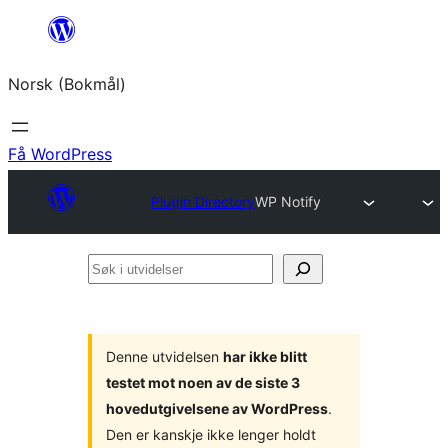
Hopp
til
Norsk (Bokmål)
innhold
Få WordPress
Plugin Directory
WP Notify
Søk
i
utvidelser
Denne utvidelsen
har ikke blitt
testet mot noen av de siste 3
hovedutgivelsene av WordPress
.
Den er kanskje ikke lenger holdt