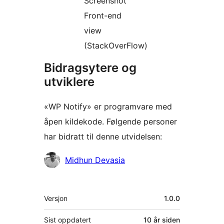
Screenshot
Front-end
view
(StackOverFlow)
Bidragsytere og
utviklere
«WP Notify» er programvare med
åpen kildekode. Følgende personer
har bidratt til denne utvidelsen:
Bidragsytere
Midhun Devasia
Meta
Versjon
1.0.0
Sist oppdatert
10 år
siden