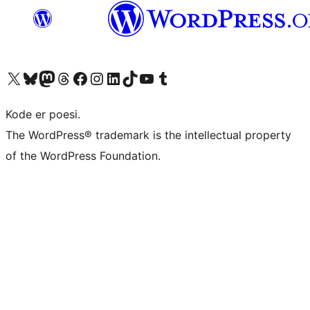
Besøk vår konto på X
Visit our Bluesky account
Besøk vår Mastodon-konto
Visit our Threads account
Besøk vår Facebook-side
Besøk vår Instagram-konto
Besøk vår LinkedIn-konto
Visit our TikTok account
Visit our YouTube channel
Visit our Tumblr account
Kode er poesi.
The WordPress® trademark is the intellectual property
of the WordPress Foundation.