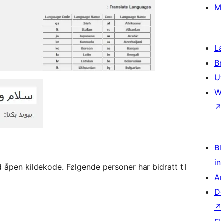
M
L
B
U
W
Bl
i
åpen kildekode. Følgende personer har bidratt til
A
D