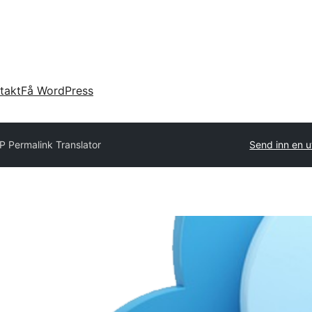
takt
Få WordPress
 Permalink Translator
Send inn en u