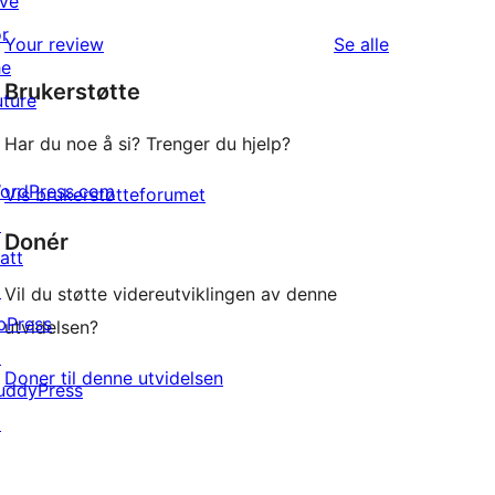
ive
star
1-
or
reviews
omtalene
Your review
Se alle
star
he
Brukerstøtte
reviews
uture
Har du noe å si? Trenger du hjelp?
ordPress.com
Vis brukerstøtteforumet
↗
Donér
att
↗
Vil du støtte videreutviklingen av denne
bPress
utvidelsen?
↗
Doner til denne utvidelsen
uddyPress
↗