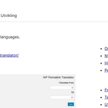
Utvikling
 languages.
O
ranslator/
N
H
P
F
T
U