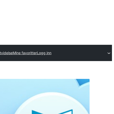
tvidelse
Mine favoritter
Logg inn