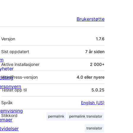
Brukerstøtte
Meta
Versjon
1.7.6
Sist oppdatert
7 år
siden
m
Aktive installasjoner
2 000+
yheter
osting
WordPress-versjon
4.0 eller nyere
ersonvern
Testet opp til
5.0.25
Språk
English (US)
remvisning
Stikkord
permalink
permalink translator
emaer
tvidelser
translator