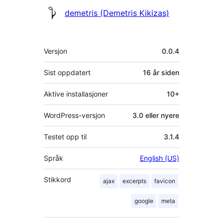
Bidragsytere
demetris (Demetris Kikizas)
Meta
Versjon
0.0.4
Sist oppdatert
16 år
siden
Aktive installasjoner
10+
WordPress-versjon
3.0 eller nyere
Testet opp til
3.1.4
Språk
English (US)
Stikkord
ajax
excerpts
favicon
google
meta