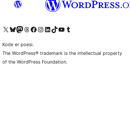
Besøk vår konto på X
Visit our Bluesky account
Besøk vår Mastodon-konto
Visit our Threads account
Besøk vår Facebook-side
Besøk vår Instagram-konto
Besøk vår LinkedIn-konto
Visit our TikTok account
Visit our YouTube channel
Visit our Tumblr account
Kode er poesi.
The WordPress® trademark is the intellectual property
of the WordPress Foundation.