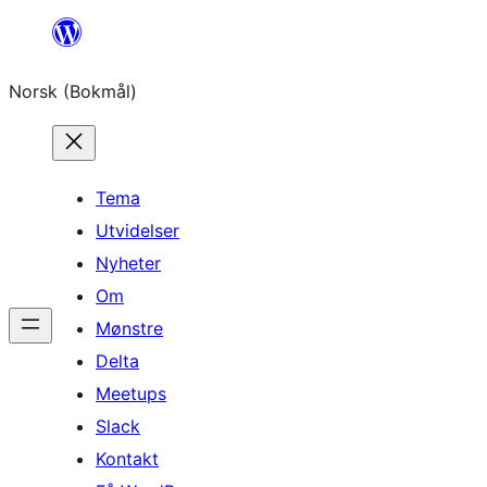
Hopp
til
Norsk (Bokmål)
innhold
Tema
Utvidelser
Nyheter
Om
Mønstre
Delta
Meetups
Slack
Kontakt