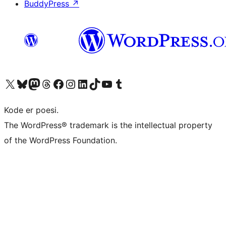
BuddyPress
↗
Besøk vår konto på X
Visit our Bluesky account
Besøk vår Mastodon-konto
Visit our Threads account
Besøk vår Facebook-side
Besøk vår Instagram-konto
Besøk vår LinkedIn-konto
Visit our TikTok account
Visit our YouTube channel
Visit our Tumblr account
Kode er poesi.
The WordPress® trademark is the intellectual property
of the WordPress Foundation.