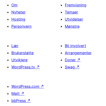
Om
Fremvisning
Nyheter
Temaer
Hosting
Utvidelser
Personvern
Mønstre
Lær
Bli involvert
Brukerstøtte
Arrangementer
Utviklere
Doner
↗
WordPress.tv
↗
Swag
↗
WordPress.com
↗
Matt
↗
bbPress
↗