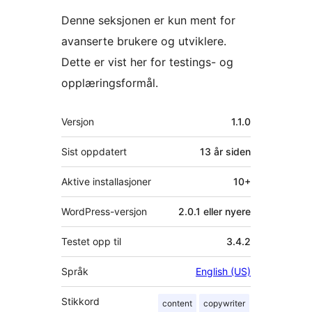
Denne seksjonen er kun ment for
avanserte brukere og utviklere.
Dette er vist her for testings- og
opplæringsformål.
Meta
Versjon
1.1.0
Sist oppdatert
13 år
siden
Aktive installasjoner
10+
WordPress-versjon
2.0.1 eller nyere
Testet opp til
3.4.2
Språk
English (US)
Stikkord
content
copywriter