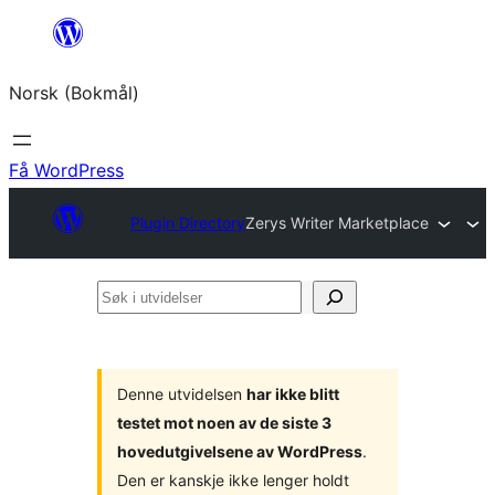
Hopp
til
Norsk (Bokmål)
innhold
Få WordPress
Plugin Directory
Zerys Writer Marketplace
Søk
i
utvidelser
Denne utvidelsen
har ikke blitt
testet mot noen av de siste 3
hovedutgivelsene av WordPress
.
Den er kanskje ikke lenger holdt